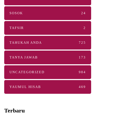
SOSOK
24
TAFSIR
2
TAHUKAH ANDA
725
TANYA JAWAB
173
UNCATEGORIZED
984
YAUMUL HISAB
469
Terbaru