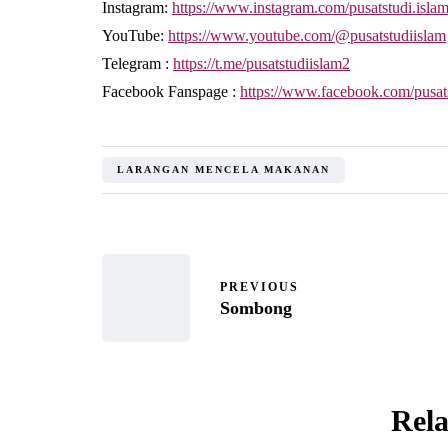
Instagram:
https://www.instagram.com/pusatstudi.isla
YouTube:
https://www.youtube.com/@pusatstudiislam
Telegram :
https://t.me/pusatstudiislam2
Facebook Fanspage :
https://www.facebook.com/pusat
LARANGAN MENCELA MAKANAN
PREVIOUS
Sombong
Rela