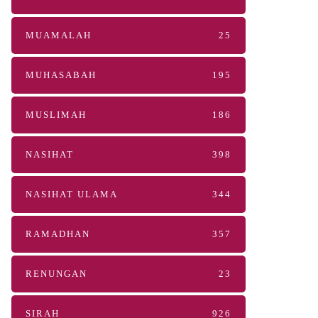
MUAMALAH
25
MUHASABAH
195
MUSLIMAH
186
NASIHAT
398
NASIHAT ULAMA
344
RAMADHAN
357
RENUNGAN
23
SIRAH
926