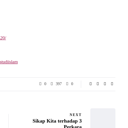
m20/
studiislam
0
397
0
NEXT
Sikap Kita terhadap 3
Perkara