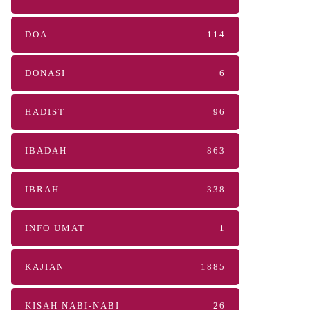
DOA
114
DONASI
6
HADIST
96
IBADAH
863
IBRAH
338
INFO UMAT
1
KAJIAN
1885
KISAH NABI-NABI
26