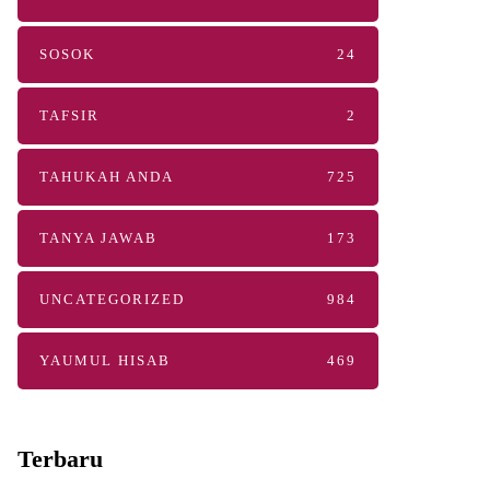
SOSOK
24
TAFSIR
2
TAHUKAH ANDA
725
TANYA JAWAB
173
UNCATEGORIZED
984
YAUMUL HISAB
469
Terbaru