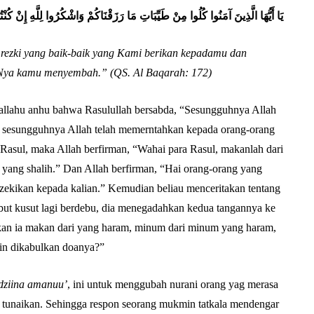
Abu Umar
يَا أَيُّهَا الَّذِينَ آمَنُوا كُلُوا مِنْ طَيِّبَاتِ مَا رَزَقْنَاكُمْ وَاشْكُرُوا لِلَّهِ إِنْ كُنْتُمْ
rezki yang baik-baik yang Kami berikan kepadamu dan
a-Nya kamu menyembah.” (QS. Al Baqarah: 172)
llahu anhu bahwa Rasulullah bersabda, “Sesungguhnya Allah
n sesungguhnya Allah telah memerntahkan kepada orang-orang
asul, maka Allah berfirman, “Wahai para Rasul, makanlah dari
 yang shalih.” Dan Allah berfirman, “Hai orang-orang yang
ezekikan kepada kalian.” Kemudian beliau menceritakan tentang
ambut kusut lagi berdebu, dia menegadahkan kedua tangannya ke
an ia makan dari yang haram, minum dari minum yang haram,
in dikabulkan doanya?”
dziina amanuu’
, ini untuk menggubah nurani orang yag merasa
a tunaikan. Sehingga respon seorang mukmin tatkala mendengar