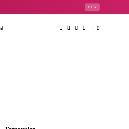
JOIN
rah
Terpopuler