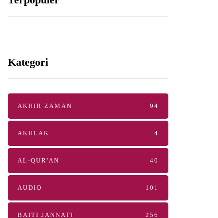
Kategori
AKHIR ZAMAN
94
AKHLAK
4
AL-QUR'AN
40
AUDIO
101
BAITI JANNATI
256