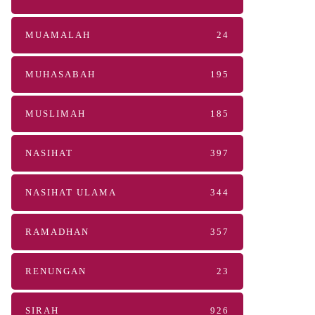
MUAMALAH
24
MUHASABAH
195
MUSLIMAH
185
NASIHAT
397
NASIHAT ULAMA
344
RAMADHAN
357
RENUNGAN
23
SIRAH
926