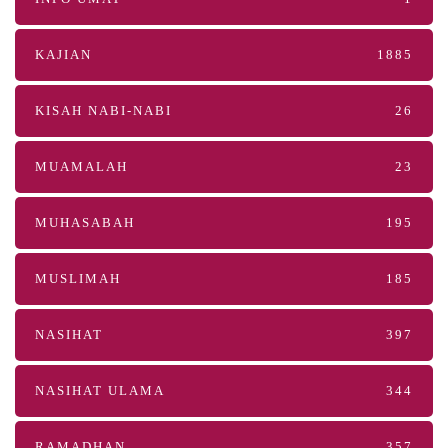
KAJIAN
1885
KISAH NABI-NABI
26
MUAMALAH
23
MUHASABAH
195
MUSLIMAH
185
NASIHAT
397
NASIHAT ULAMA
344
RAMADHAN
357