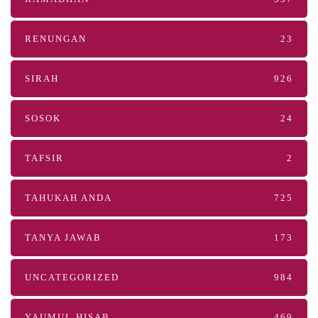
RENUNGAN
23
SIRAH
926
SOSOK
24
TAFSIR
2
TAHUKAH ANDA
725
TANYA JAWAB
173
UNCATEGORIZED
984
YAUMUL HISAB
469