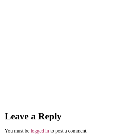
NASIHAT ULAMA
Hilang Satu Sumber Rizkimu, Masih
Banyak Sumber yang Lain
Leave a Reply
Abu Umar
You must be
logged in
to post a comment.