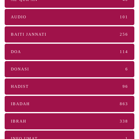
AUDIO
101
BAITI JANNATI
256
DOA
114
DONASI
6
HADIST
96
IBADAH
863
IBRAH
338
INFO UMAT
1