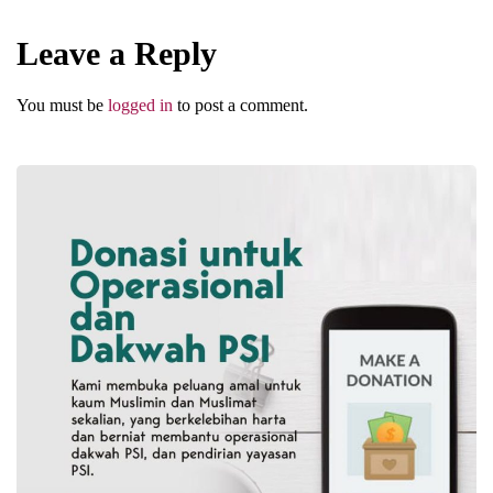
Visi dan Misi Pernikahan
Leave a Reply
Abu Umar
You must be
logged in
to post a comment.