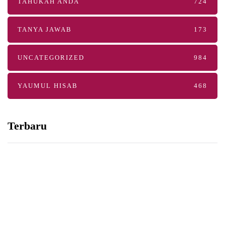
TAHUKAH ANDA
724
TANYA JAWAB
173
UNCATEGORIZED
984
YAUMUL HISAB
468
Terbaru