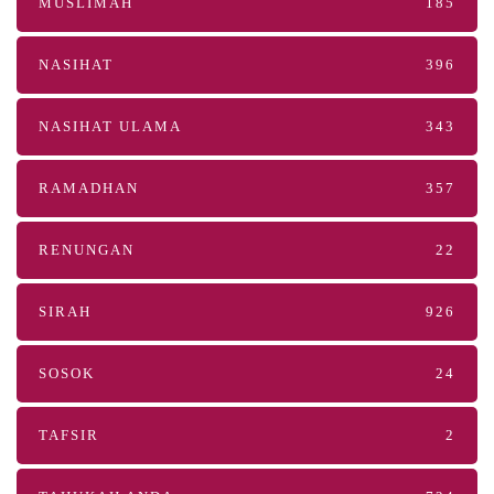
MUSLIMAH
185
NASIHAT
396
NASIHAT ULAMA
343
RAMADHAN
357
RENUNGAN
22
SIRAH
926
SOSOK
24
TAFSIR
2