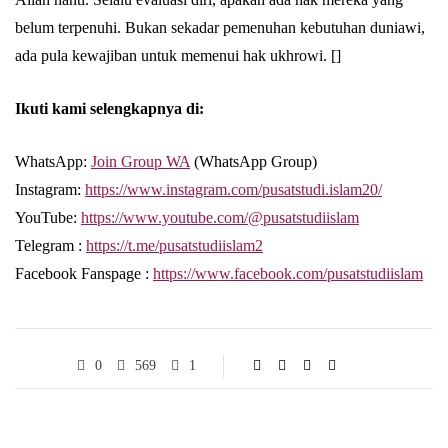
belum terpenuhi. Bukan sekadar pemenuhan kebutuhan duniawi,
ada pula kewajiban untuk memenui hak ukhrowi. []
Ikuti kami selengkapnya di:
WhatsApp:
Join Group WA
(WhatsApp Group)
Instagram:
https://www.instagram.com/pusatstudi.islam20/
YouTube:
https://www.youtube.com/@pusatstudiislam
Telegram :
https://t.me/pusatstudiislam2
Facebook Fanspage :
https://www.facebook.com/pusatstudiislam
0
569
1