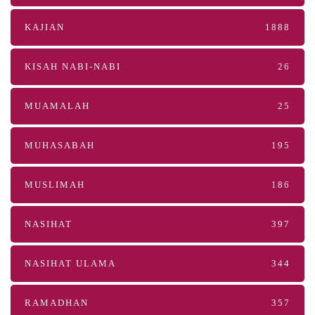
KAJIAN
1888
KISAH NABI-NABI
26
MUAMALAH
25
MUHASABAH
195
MUSLIMAH
186
NASIHAT
397
NASIHAT ULAMA
344
RAMADHAN
357