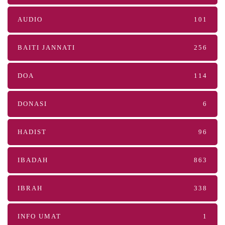
AUDIO
101
BAITI JANNATI
256
DOA
114
DONASI
6
HADIST
96
IBADAH
863
IBRAH
338
INFO UMAT
1