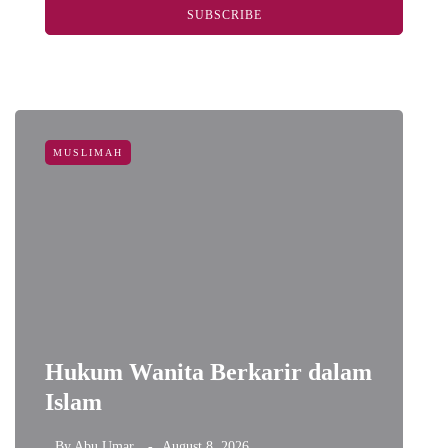
SUBSCRIBE
MUSLIMAH
Hukum Wanita Berkarir dalam
Islam
A
By
Abu Umar
August 8, 2026