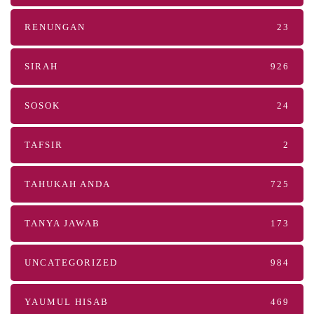
RENUNGAN
23
SIRAH
926
SOSOK
24
TAFSIR
2
TAHUKAH ANDA
725
TANYA JAWAB
173
UNCATEGORIZED
984
YAUMUL HISAB
469