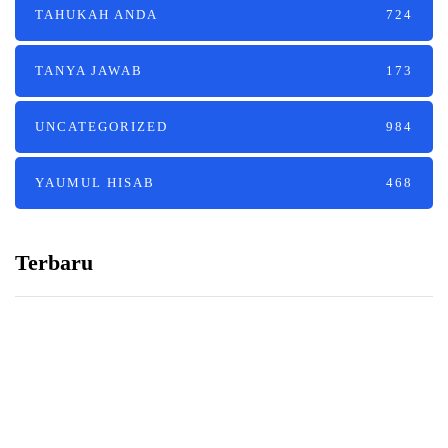
TAHUKAH ANDA
724
TANYA JAWAB
173
UNCATEGORIZED
984
YAUMUL HISAB
468
Terbaru