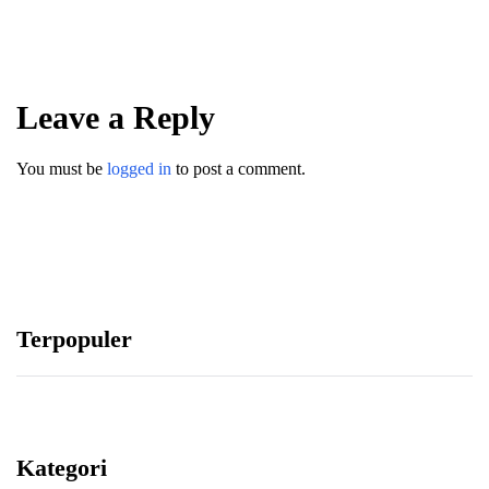
3 Perkara
Leave a Reply
Abu Umar
You must be
logged in
to post a comment.
Terpopuler
Kategori