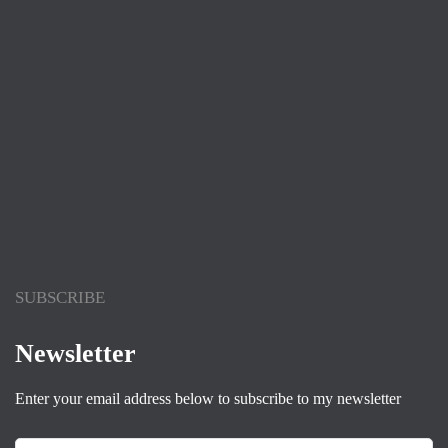
7 Penyebab Doa Belum Terkabul
SUBSCRIBE
2 Putri Nabi yang Diceraikan 2 Putra Abu Lahab
Newsletter
Enter your email address below to subscribe to my newsletter