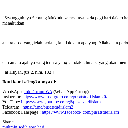
“Sesungguhnya Seorang Mukmin semestinya pada pagi hari dalam keadaa
menakutkan,
antara dosa yang telah berlalu, ia tidak tahu apa yang Allah akan per
dan antara ajalnya yang tersisa yang ia tidak tahu apa yang akan me
[ al-Hilyah, juz 2, hlm. 132 ]
Ikuti kami selengkapnya di:
WhatsApp:
Join Group WA
(WhatsApp Group)
Instagram:
https://www.instagram.com/pusatstudi.islam20/
YouTube:
https://www.youtube.com/@pusatstudiislam
Telegram :
https://t.me/pusatstudiislam2
Facebook Fanspage :
https://www.facebook.com/pusatstudiislam
Share:
mukmin
sedih
sore hari