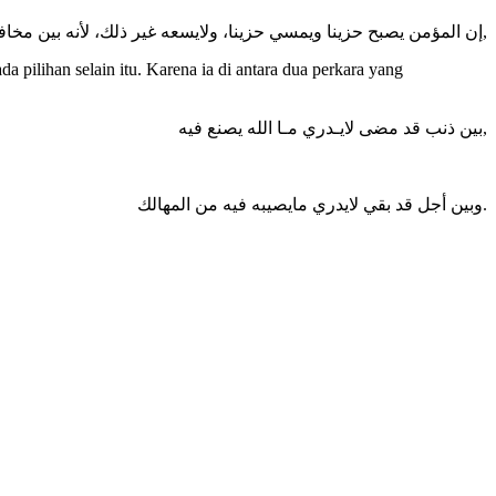
إن المؤمن يصبح حزينا ويمسي حزينا، ولايسعه غير ذلك، لأنه بين مخافتين,
pilihan selain itu. Karena ia di antara dua perkara yang
بين ذنب قد مضى لايـدري مـا الله يصنع فيه,
وبين أجل قد بقي لايدري مايصيبه فيه من المهالك.