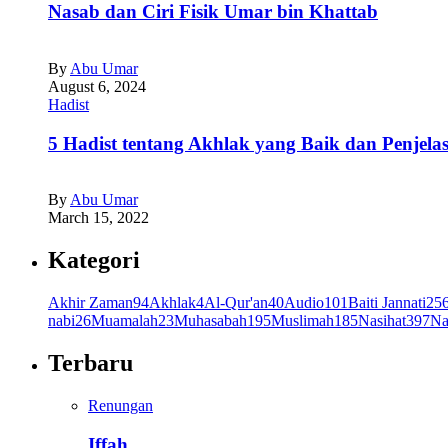
Nasab dan Ciri Fisik Umar bin Khattab
By
Abu Umar
August 6, 2024
Hadist
5 Hadist tentang Akhlak yang Baik dan Penjela
By
Abu Umar
March 15, 2022
Kategori
Akhir Zaman
94
Akhlak
4
Al-Qur'an
40
Audio
101
Baiti Jannati
25
nabi
26
Muamalah
23
Muhasabah
195
Muslimah
185
Nasihat
397
Na
Terbaru
Renungan
Iffah