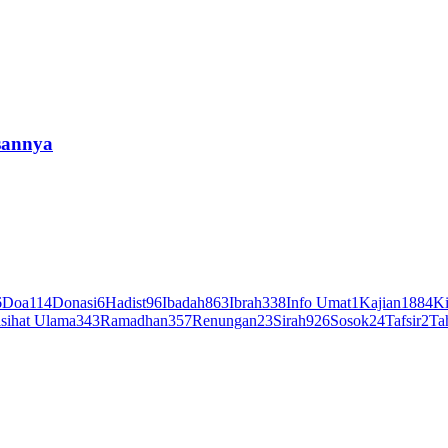
sannya
6
Doa
114
Donasi
6
Hadist
96
Ibadah
863
Ibrah
338
Info Umat
1
Kajian
1884
Ki
sihat Ulama
343
Ramadhan
357
Renungan
23
Sirah
926
Sosok
24
Tafsir
2
Ta