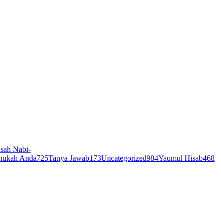
sah Nabi-
hukah Anda
725
Tanya Jawab
173
Uncategorized
984
Yaumul Hisab
468