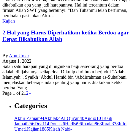
dikabulkan apa yang jadi harapannya. Hal ini tercantum dalam
firman Allah SWT yang berbunyi: “Dan Tuhanmu telah berfirman,
berdoalah pasti akan Aku…
Kajian
2 Hal yang Harus Diperhatikan ketika Berdoa agar
Cepat Dikabulkan Allah
By
Abu Umar
August 1, 2022
Salah satu harapan yang di inginkan bagi seseorang yang berdoa
adalah di ijabahnya setiap doa. Dikutip dari buku berjudul “Adab
Islamiyah”, Syaikh ‘Abdul Hamid bin ‘Abdirrahman as-Suhaibani
menjelaskan beberapa adab penting yang harus dilakukan ketika
berdoa. Yang…
Page 1 of 2
1
2
»
Categories
Akhir Zaman
94
Akhlak
4
Al-Qur'an
40
Audio
101
Baiti
Jannati
256
Doa
114
Donasi
6
Hadist
96
Ibadah
863
Ibrah
338
Info
Umat
1
Kajian
1885
Kisah Nabi-