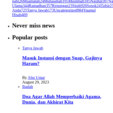
nabi
26
Muamalah
24
Muhasabah
195
Muslimah
185
Nasihat
397
Na
Ulama
344
Ramadhan
357
Renungan
23
Sirah
926
Sosok
24
Tafsir
2
Anda
725
Tanya Jawab
173
Uncategorized
984
Yaumul
Hisab
469
Never miss news
Popular posts
Tanya Jawab
Masuk Instansi dengan Suap, Gajinya
Haram?
By
Abu Umar
August 29, 2023
Ibadah
Doa Agar Allah Memperbaiki Agama,
Dunia, dan Akhirat Kita