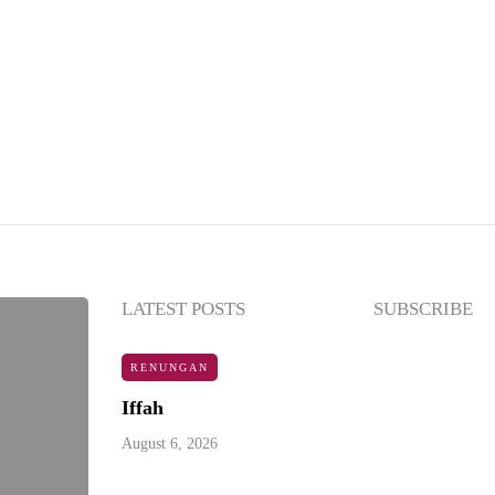
LATEST POSTS
SUBSCRIBE
KAJIAN
RENUNGAN
Newsle
Iffah
August 6, 2026
Enter your e
below to sub