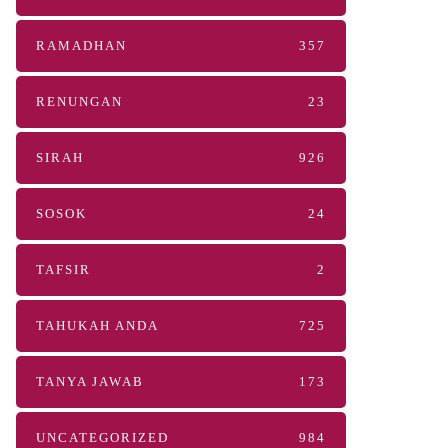
RAMADHAN
357
RENUNGAN
23
SIRAH
926
SOSOK
24
TAFSIR
2
TAHUKAH ANDA
725
TANYA JAWAB
173
UNCATEGORIZED
984