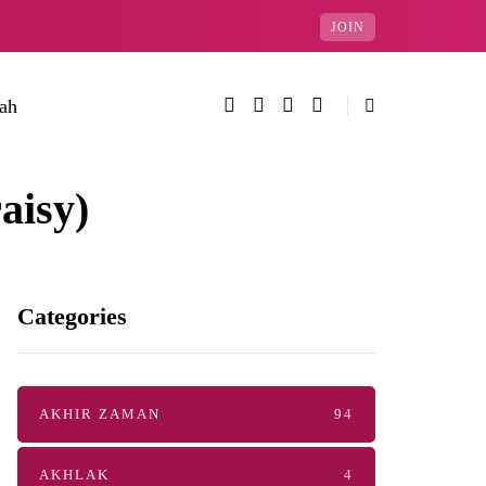
JOIN
rah
aisy)
Categories
AKHIR ZAMAN
94
AKHLAK
4