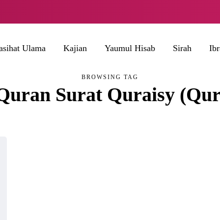
asihat Ulama
Kajian
Yaumul Hisab
Sirah
Ib
BROWSING TAG
 Quran Surat Quraisy (Qur