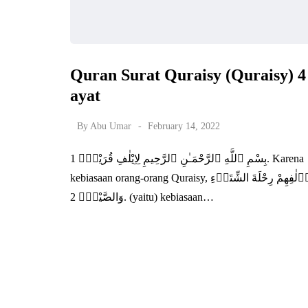
Quran Surat Quraisy (Quraisy) 4
ayat
By
Abu Umar
February 14, 2022
بِسْمِ ٱللَّهِ ٱلرَّحْمَـٰنِ ٱلرَّحِيمِ لِاِيْلٰفِ قُرَيْشٍۙ 1. Karena
kebiasaan orang-orang Quraisy, اٖلٰفِهِمْ رِحْلَةَ الشِّتَاۤءِ
وَالصَّيْفِۚ 2. (yaitu) kebiasaan…