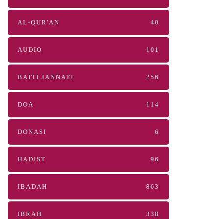
AL-QUR'AN
40
AUDIO
101
BAITI JANNATI
256
DOA
114
DONASI
6
HADIST
96
IBADAH
863
IBRAH
338