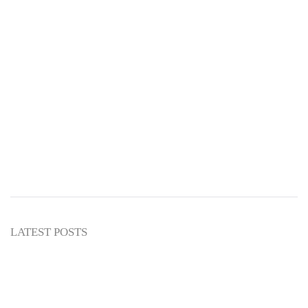
Abu Umar
NASIHAT ULAMA
LATEST POSTS
3 Hal yang Menunjukkan Kemuliaan
Seseorang Menurut Imam Syafi’i
Abu Umar