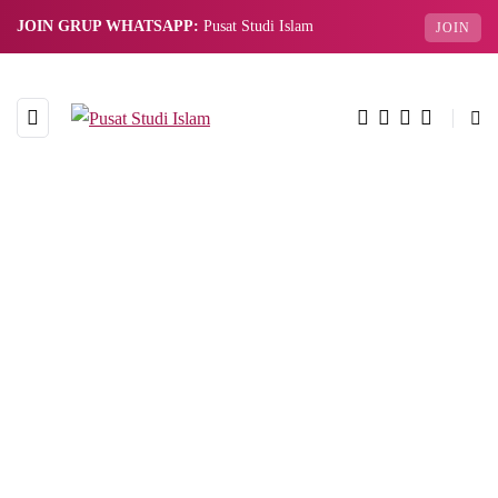
JOIN GRUP WHATSAPP:
Pusat Studi Islam
JOIN
BROWSING TAG
berbakti pada orang tua