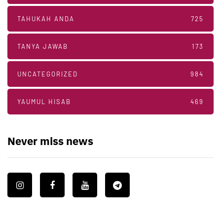
TAHUKAH ANDA
725
TANYA JAWAB
173
UNCATEGORIZED
984
YAUMUL HISAB
469
Never miss news