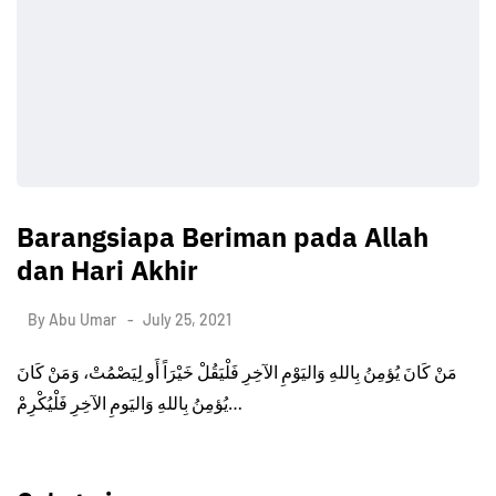
Barangsiapa Beriman pada Allah
dan Hari Akhir
By
Abu Umar
July 25, 2021
مَنْ كَانَ يُؤمِنُ بِاللهِ وَاليَوْمِ الآخِرِ فَلْيَقُلْ خَيْرَاً أَو لِيَصْمُتْ، وَمَنْ كَانَ
يُؤمِنُ بِاللهِ وَاليَومِ الآخِرِ فَلْيُكْرِمْ…