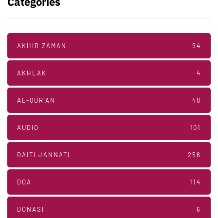
Categories
AKHIR ZAMAN
94
AKHLAK
4
AL-QUR'AN
40
AUDIO
101
BAITI JANNATI
256
DOA
114
DONASI
6