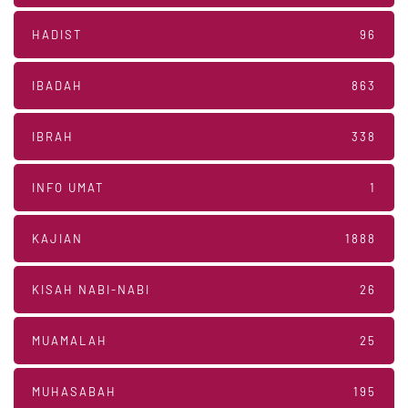
HADIST
96
IBADAH
863
IBRAH
338
INFO UMAT
1
KAJIAN
1888
KISAH NABI-NABI
26
MUAMALAH
25
MUHASABAH
195