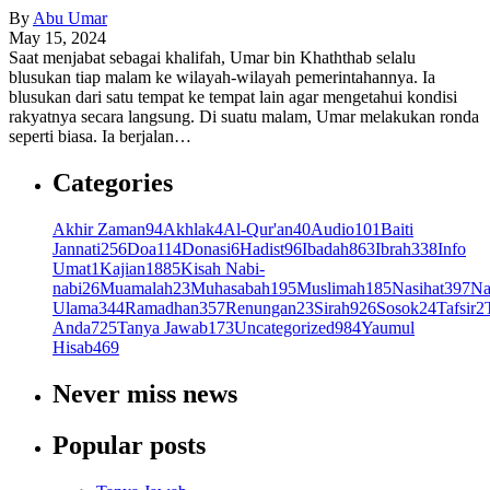
By
Abu Umar
May 15, 2024
Saat menjabat sebagai khalifah, Umar bin Khaththab selalu
blusukan tiap malam ke wilayah-wilayah pemerintahannya. Ia
blusukan dari satu tempat ke tempat lain agar mengetahui kondisi
rakyatnya secara langsung. Di suatu malam, Umar melakukan ronda
seperti biasa. Ia berjalan…
Categories
Akhir Zaman
94
Akhlak
4
Al-Qur'an
40
Audio
101
Baiti
Jannati
256
Doa
114
Donasi
6
Hadist
96
Ibadah
863
Ibrah
338
Info
Umat
1
Kajian
1885
Kisah Nabi-
nabi
26
Muamalah
23
Muhasabah
195
Muslimah
185
Nasihat
397
Na
Ulama
344
Ramadhan
357
Renungan
23
Sirah
926
Sosok
24
Tafsir
2
Anda
725
Tanya Jawab
173
Uncategorized
984
Yaumul
Hisab
469
Never miss news
Popular posts