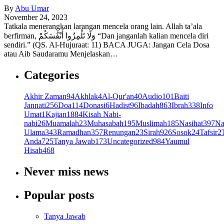
By
Abu Umar
November 24, 2023
Tatkala menerangkan larangan mencela orang lain. Allah ta’ala
berfirman, وَلَا تَلْمِزُوا أَنْفُسَكُمْ “Dan janganlah kalian mencela diri
sendiri.” (QS. Al-Hujuraat: 11) BACA JUGA: Jangan Cela Dosa
atau Aib Saudaramu Menjelaskan…
Categories
Akhir Zaman
94
Akhlak
4
Al-Qur'an
40
Audio
101
Baiti
Jannati
256
Doa
114
Donasi
6
Hadist
96
Ibadah
863
Ibrah
338
Info
Umat
1
Kajian
1884
Kisah Nabi-
nabi
26
Muamalah
23
Muhasabah
195
Muslimah
185
Nasihat
397
Na
Ulama
343
Ramadhan
357
Renungan
23
Sirah
926
Sosok
24
Tafsir
2
Anda
725
Tanya Jawab
173
Uncategorized
984
Yaumul
Hisab
468
Never miss news
Popular posts
Tanya Jawab