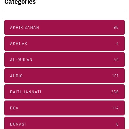
Categories
AKHIR ZAMAN
95
AKHLAK
4
AL-QUR'AN
40
AUDIO
101
BAITI JANNATI
256
DOA
114
DONASI
6