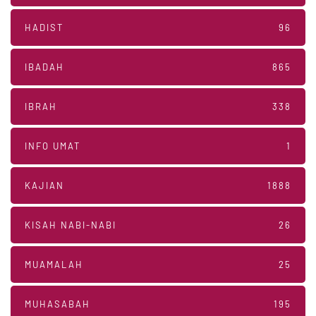
HADIST
96
IBADAH
865
IBRAH
338
INFO UMAT
1
KAJIAN
1888
KISAH NABI-NABI
26
MUAMALAH
25
MUHASABAH
195