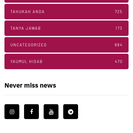
TAHUKAH ANDA
725
TANYA JAWAB
173
UNCATEGORIZED
984
YAUMUL HISAB
470
Never miss news