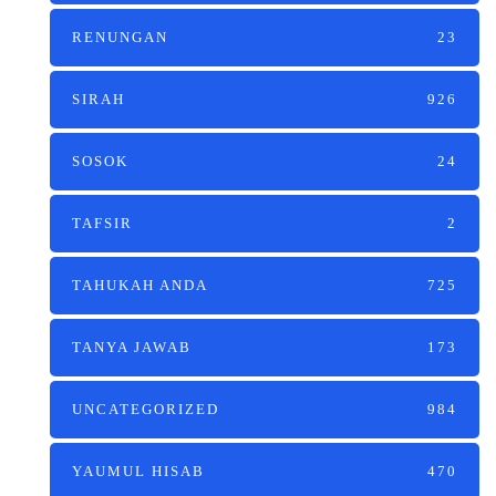
RENUNGAN
23
SIRAH
926
SOSOK
24
TAFSIR
2
TAHUKAH ANDA
725
TANYA JAWAB
173
UNCATEGORIZED
984
YAUMUL HISAB
470