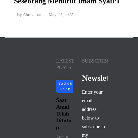
Seseorang Menurut Imam Syafi’i
By
Abu Umar
May 22, 2022
LATEST
SUBSCRIBE
POSTS
Newsletter
YAUMUL
HISAB
Enter your
Saat
email
Amal
address
Telah
below to
Ditutu
subscribe to
p
my
August