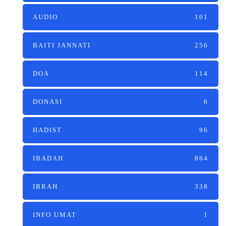
AUDIO
101
BAITI JANNATI
256
DOA
114
DONASI
6
HADIST
96
IBADAH
864
IBRAH
338
INFO UMAT
1