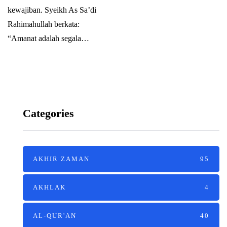
kewajiban. Syeikh As Sa’di
Rahimahullah berkata:
“Amanat adalah segala…
Categories
AKHIR ZAMAN
95
AKHLAK
4
AL-QUR'AN
40