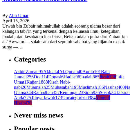
By
Abu Umar
April 15, 2026
Urwah bin Zubair rahimahullah adalah seorang ulama besar dari
kalangan tabi’in yang terkenal dengan keluasan ilmu, keteguhan
ibadah, dan kesabaran luar biasa. Beliau adalah putra dari Zubair bin
al-‘Awwam — salah satu dari sepuluh sahabat yang dijamin masuk
surga —…
Categories
Akhir Zaman
95
Akhlak
4
Al-Qur'an
40
Audio
101
Baiti
Jannati
256
Doa
114
Donasi
6
Hadist
96
Ibadah
865
Ibrah
338
Info
Umat
1
Kajian
1888
Kisah Nabi-
nabi
26
Muamalah
25
Muhasabah
195
Muslimah
186
Nasihat
400
Na
Ulama
344
Ramadhan
357
Renungan
23
Sirah
926
Sosok
24
Tafsir
2
Anda
725
Tanya Jawab
173
Uncategorized
984
Yaumul
Hisab
470
Never miss news
Popular posts