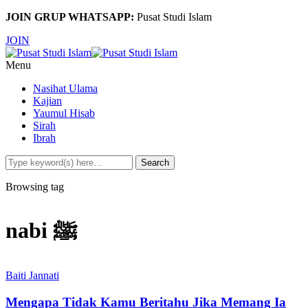
JOIN GRUP WHATSAPP:
Pusat Studi Islam
JOIN
Menu
Nasihat Ulama
Kajian
Yaumul Hisab
Sirah
Ibrah
Browsing tag
nabi ﷺ
Baiti Jannati
Mengapa Tidak Kamu Beritahu Jika Memang Ia