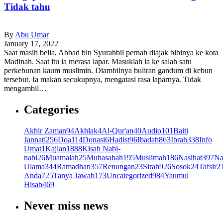
Tidak tahu
By
Abu Umar
January 17, 2022
Saat masih belia, Abbad bin Syurahbil pernah diajak bibinya ke kota
Madinah. Saat itu ia merasa lapar. Masuklah ia ke salah satu
perkebunan kaum muslimin. Diambilnya buliran gandum di kebun
tersebut. Ia makan secukupnya, mengatasi rasa laparnya. Tidak
mengambil…
Categories
Akhir Zaman
94
Akhlak
4
Al-Qur'an
40
Audio
101
Baiti
Jannati
256
Doa
114
Donasi
6
Hadist
96
Ibadah
863
Ibrah
338
Info
Umat
1
Kajian
1888
Kisah Nabi-
nabi
26
Muamalah
25
Muhasabah
195
Muslimah
186
Nasihat
397
Na
Ulama
344
Ramadhan
357
Renungan
23
Sirah
926
Sosok
24
Tafsir
2
Anda
725
Tanya Jawab
173
Uncategorized
984
Yaumul
Hisab
469
Never miss news