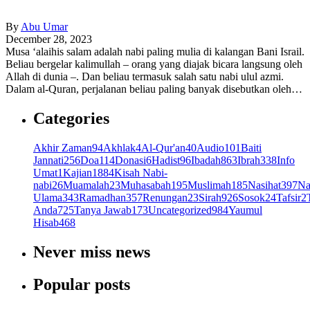
By
Abu Umar
December 28, 2023
Musa ‘alaihis salam adalah nabi paling mulia di kalangan Bani Israil.
Beliau bergelar kalimullah – orang yang diajak bicara langsung oleh
Allah di dunia –. Dan beliau termasuk salah satu nabi ulul azmi.
Dalam al-Quran, perjalanan beliau paling banyak disebutkan oleh…
Categories
Akhir Zaman
94
Akhlak
4
Al-Qur'an
40
Audio
101
Baiti
Jannati
256
Doa
114
Donasi
6
Hadist
96
Ibadah
863
Ibrah
338
Info
Umat
1
Kajian
1884
Kisah Nabi-
nabi
26
Muamalah
23
Muhasabah
195
Muslimah
185
Nasihat
397
Na
Ulama
343
Ramadhan
357
Renungan
23
Sirah
926
Sosok
24
Tafsir
2
Anda
725
Tanya Jawab
173
Uncategorized
984
Yaumul
Hisab
468
Never miss news
Popular posts