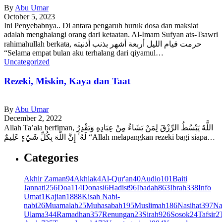
By
Abu Umar
October 5, 2023
Ini Penyebabnya.. Di antara pengaruh buruk dosa dan maksiat
adalah menghalangi orang dari ketaatan. Al-Imam Sufyan ats-Tsawri
rahimahullah berkata, حرمت قيام الليل أربعة أشهر بذنب أذنبته
“Selama empat bulan aku terhalang dari qiyamul…
Uncategorized
Rezeki, Miskin, Kaya dan Taat
By
Abu Umar
December 2, 2022
Allah Ta’ala berfiman, اللَّهُ يَبْسُطُ الرِّزْقَ لِمَنْ يَشَاءُ مِنْ عِبَادِهِ وَيَقْدِرُ
لَهُ ۚ إِنَّ اللَّهَ بِكُلِّ شَيْءٍ عَلِيمٌ “Allah melapangkan rezeki bagi siapa…
Categories
Akhir Zaman
94
Akhlak
4
Al-Qur'an
40
Audio
101
Baiti
Jannati
256
Doa
114
Donasi
6
Hadist
96
Ibadah
863
Ibrah
338
Info
Umat
1
Kajian
1888
Kisah Nabi-
nabi
26
Muamalah
25
Muhasabah
195
Muslimah
186
Nasihat
397
Na
Ulama
344
Ramadhan
357
Renungan
23
Sirah
926
Sosok
24
Tafsir
2