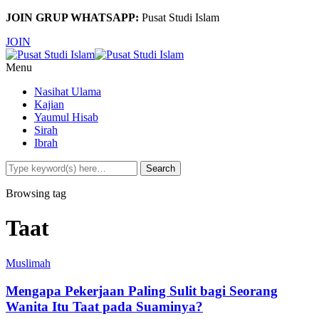
JOIN GRUP WHATSAPP:
Pusat Studi Islam
JOIN
Menu
Nasihat Ulama
Kajian
Yaumul Hisab
Sirah
Ibrah
Browsing tag
Taat
Muslimah
Mengapa Pekerjaan Paling Sulit bagi Seorang
Wanita Itu Taat pada Suaminya?