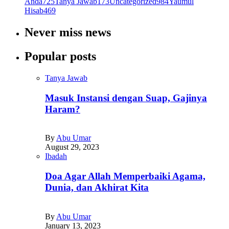
Anda
725
Tanya Jawab
173
Uncategorized
984
Yaumul
Hisab
469
Never miss news
Popular posts
Tanya Jawab
Masuk Instansi dengan Suap, Gajinya
Haram?
By
Abu Umar
August 29, 2023
Ibadah
Doa Agar Allah Memperbaiki Agama,
Dunia, dan Akhirat Kita
By
Abu Umar
January 13, 2023