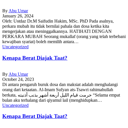
By
Abu Umar
January 26, 2024
Oleh: Ustdaz Dr.M Saifudin Hakim, MSc. PhD Pada asalnya,
perkara mubah itu tidak bernilai pahala dan dosa ketika kita
mengerjakan atau meninggalkannya. HATIHATI DENGAN
PERKARA MUBAH Seorang mukallaf (orang yang telah terbebani
kewajiban syariat) boleh memilih antara…
Uncategorized
Kenapa Berat Diajak Taat?
By
Abu Umar
October 24, 2023
Di antara pengaruh buruk dosa dan maksiat adalah menghalangi
orang dari ketaatan. Al-Imam Sufyan ats-Tsawri rahimahullah
berkata, حرمت قيام الليل أربعة أشهر بذنب أذنبته “Selama empat
bulan aku terhalang dari qiyamul lail (menghidupkan…
Uncategorized
Kenapa Berat Diajak Taat?