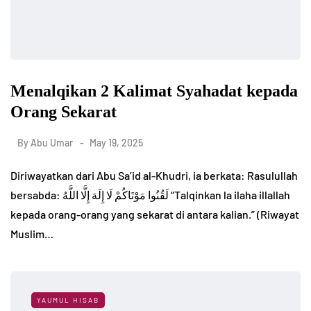
Menalqikan 2 Kalimat Syahadat kepada
Orang Sekarat
By
Abu Umar
May 19, 2025
Diriwayatkan dari Abu Sa’id al-Khudri, ia berkata: Rasulullah
bersabda: لَقُنُوا مَوْتَاكُمْ لَا إِلَهَ إِلَّا اللَّهُ “Talqinkan la ilaha illallah
kepada orang-orang yang sekarat di antara kalian.” (Riwayat
Muslim…
YAUMUL HISAB