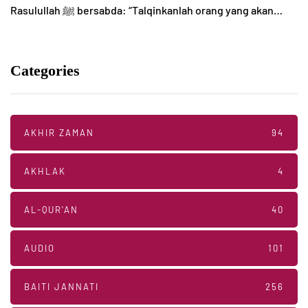
Rasulullah ﷺ bersabda: “Talqinkanlah orang yang akan…
Categories
AKHIR ZAMAN
94
AKHLAK
4
AL-QUR'AN
40
AUDIO
101
BAITI JANNATI
256