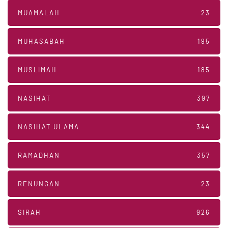
MUAMALAH
23
MUHASABAH
195
MUSLIMAH
185
NASIHAT
397
NASIHAT ULAMA
344
RAMADHAN
357
RENUNGAN
23
SIRAH
926