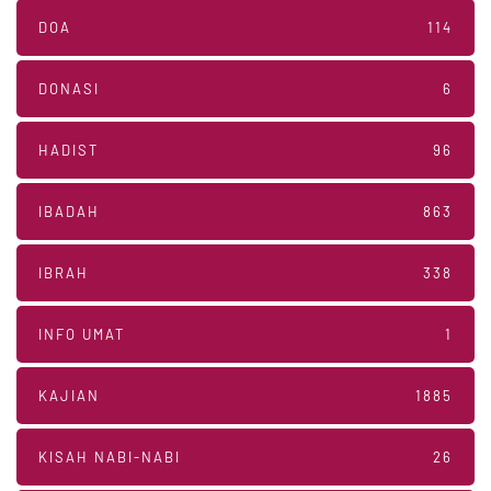
DOA
114
DONASI
6
HADIST
96
IBADAH
863
IBRAH
338
INFO UMAT
1
KAJIAN
1885
KISAH NABI-NABI
26