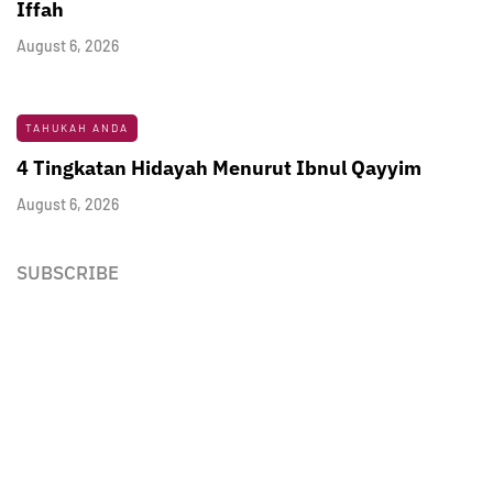
Iffah
August 6, 2026
TAHUKAH ANDA
4 Tingkatan Hidayah Menurut Ibnul Qayyim
August 6, 2026
SUBSCRIBE
Newsletter
Enter your email address below to subscribe to my
newsletter