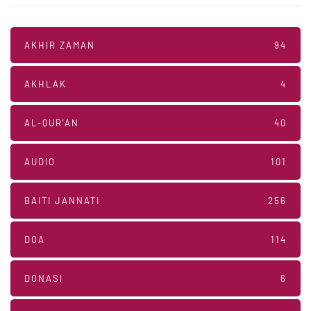
AKHIR ZAMAN
94
AKHLAK
4
AL-QUR'AN
40
AUDIO
101
BAITI JANNATI
256
DOA
114
DONASI
6