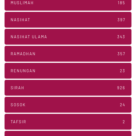
MUSLIMAH
185
NASIHAT
397
NASIHAT ULAMA
343
RAMADHAN
357
RENUNGAN
23
SIRAH
926
SOSOK
24
TAFSIR
2