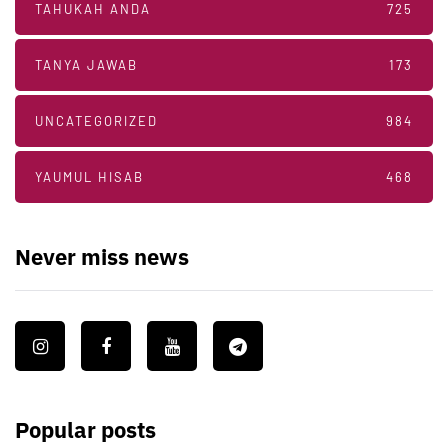
TAHUKAH ANDA
725
TANYA JAWAB
173
UNCATEGORIZED
984
YAUMUL HISAB
468
Never miss news
Popular posts