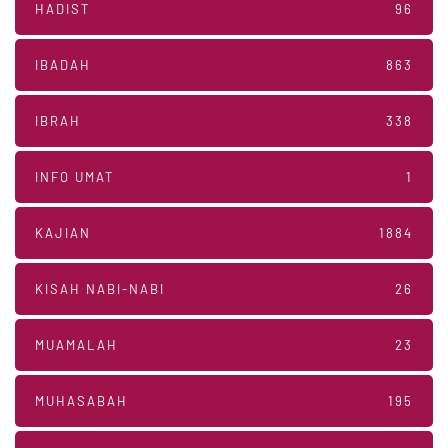
HADIST
96
IBADAH
863
IBRAH
338
INFO UMAT
1
KAJIAN
1884
KISAH NABI-NABI
26
MUAMALAH
23
MUHASABAH
195