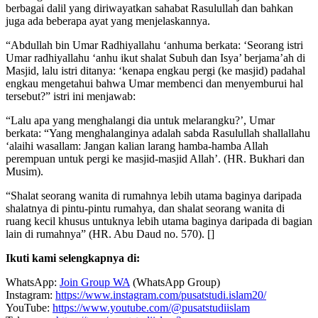
berbagai dalil yang diriwayatkan sahabat Rasulullah dan bahkan
juga ada beberapa ayat yang menjelaskannya.
“Abdullah bin Umar Radhiyallahu ‘anhuma berkata: ‘Seorang istri
Umar radhiyallahu ‘anhu ikut shalat Subuh dan Isya’ berjama’ah di
Masjid, lalu istri ditanya: ‘kenapa engkau pergi (ke masjid) padahal
engkau mengetahui bahwa Umar membenci dan menyemburui hal
tersebut?” istri ini menjawab:
“Lalu apa yang menghalangi dia untuk melarangku?’, Umar
berkata: “Yang menghalanginya adalah sabda Rasulullah shallallahu
‘alaihi wasallam: Jangan kalian larang hamba-hamba Allah
perempuan untuk pergi ke masjid-masjid Allah’. (HR. Bukhari dan
Musim).
“Shalat seorang wanita di rumahnya lebih utama baginya daripada
shalatnya di pintu-pintu rumahya, dan shalat seorang wanita di
ruang kecil khusus untuknya lebih utama baginya daripada di bagian
lain di rumahnya” (HR. Abu Daud no. 570). []
Ikuti kami selengkapnya di:
WhatsApp:
Join Group WA
(WhatsApp Group)
Instagram:
https://www.instagram.com/pusatstudi.islam20/
YouTube:
https://www.youtube.com/@pusatstudiislam