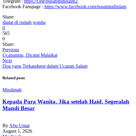
Telegram :
https://t.me/pusatstudiislam2
Facebook Fanspage :
https://www.facebook.com/pusatstudiislam
Share:
shalat di rumah
wanita
0
565
0
Share:
Previous
Ucapanmu, Dicatat Malaikat
Next
Doa yang Terkandung dalam Ucapan Salam
Related posts
Muslimah
Kepada Para Wanita, Jika setelah Haid, Segeralah
Mandi Besar
By
Abu Umar
August 1, 2026