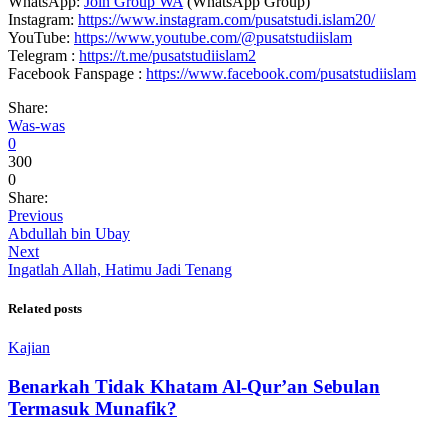
WhatsApp:
Join Group WA
(WhatsApp Group)
Instagram:
https://www.instagram.com/pusatstudi.islam20/
YouTube:
https://www.youtube.com/@pusatstudiislam
Telegram :
https://t.me/pusatstudiislam2
Facebook Fanspage :
https://www.facebook.com/pusatstudiislam
Share:
Was-was
0
300
0
Share:
Previous
Abdullah bin Ubay
Next
Ingatlah Allah, Hatimu Jadi Tenang
Related posts
Kajian
Benarkah Tidak Khatam Al-Qur’an Sebulan
Termasuk Munafik?