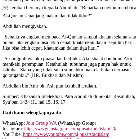
ﷺ kembali bertanya kepada Abdullah, “Benarkah engkau membaca
Al-Qur’an sepanjang malam dan tidak tidur?”
Abdullah mengiyakan.
“Sebaiknya engkau membaca Al-Qur’an sampai khatam selama satu
bulan. Jika engkau bisa lebih cepat, khatamkan dalam sepuluh hari.
Jika bisa lebih cepat, khatamkan dalam tiga hari.”
“Sesungguhnya aku puasa dan berbuka. Aku shalat dan tidur. Aku
menikahi perempuan. Ketahuilah, tubuhmu juga punya hak untuk
istirahat. Siapa yang tidak suka sunnahku maka ia bukan termasuk
golonganku.” (HR. Bukhari dan Muslim)
Abdullah bin Amr bin Ash pun kembali terdiam. []
Sumber: Khazanah Intelektual, Para Abdullah di Sekitar Rasulullah,
Sya’ban 1434 H., hal 15, 16, 17.
Ikuti kami selengkapnya di:
WhatsApp:
Join Group WA
(WhatsApp Group)
Instagram:
https://www.instagram.com/pusatstudi.islam20/
YouTube:
https://www.youtube.com/@pusatstudiislam