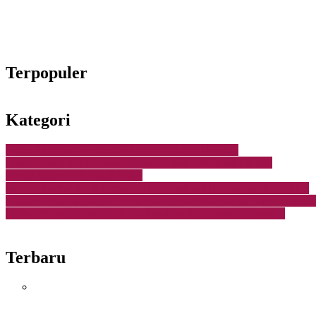
Terpopuler
Kategori
Akhir Zaman
94
Akhlak
4
Al-Qur'an
40
Audio
101
Baiti
Jannati
256
Doa
114
Donasi
6
Hadist
96
Ibadah
863
Ibrah
338
Info
Umat
1
Kajian
1884
Kisah Nabi-
nabi
26
Muamalah
23
Muhasabah
195
Muslimah
185
Nasihat
397
Nasihat
Ulama
343
Ramadhan
357
Renungan
23
Sirah
926
Sosok
24
Tafsir
2
Tahuk
Anda
725
Tanya Jawab
173
Uncategorized
984
Yaumul Hisab
468
Terbaru