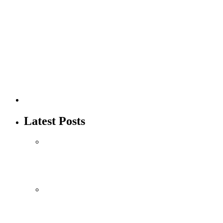
Apa Makna “Lebih Baik daripada Unta
Merah” dalam Hadits?
Abu Umar
Latest Posts
Iffah