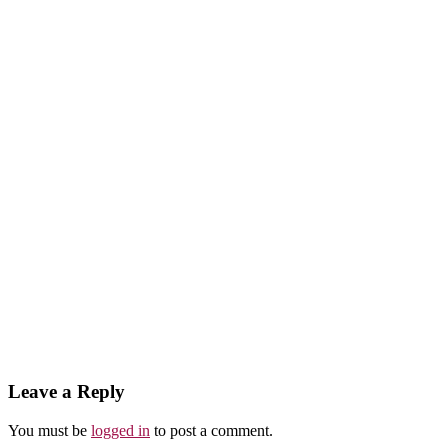
Abu Umar
Sirah
Rasulullah pada Ibnu Mas’ud: Bacakan Al-Quran
di Hadapanku
Leave a Reply
You must be
logged in
to post a comment.
Abu Umar