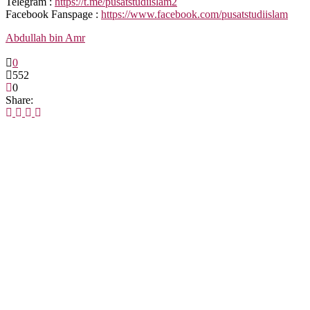
Telegram :
https://t.me/pusatstudiislam2
Facebook Fanspage :
https://www.facebook.com/pusatstudiislam
Abdullah bin Amr
0
552
0
Share: