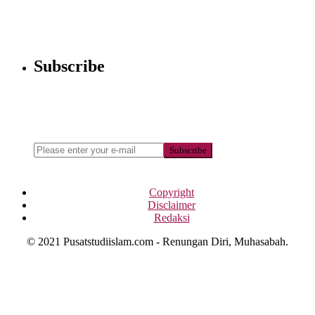
4 Tingkatan Hidayah Menurut Ibnul
Subscribe
Qayyim
Newsletter
Enter your email address below to subscribe to my newsletter
Subscribe
Copyright
Disclaimer
Redaksi
© 2021 Pusatstudiislam.com - Renungan Diri, Muhasabah.