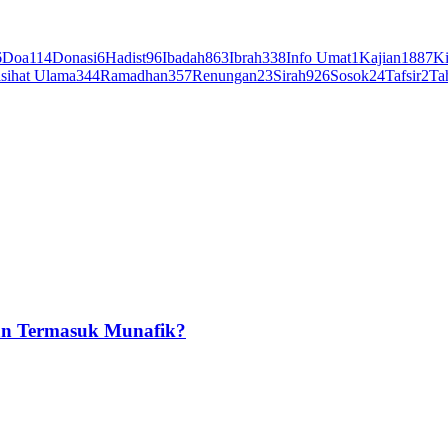
6
Doa
114
Donasi
6
Hadist
96
Ibadah
863
Ibrah
338
Info Umat
1
Kajian
1887
Ki
sihat Ulama
344
Ramadhan
357
Renungan
23
Sirah
926
Sosok
24
Tafsir
2
Ta
an Termasuk Munafik?