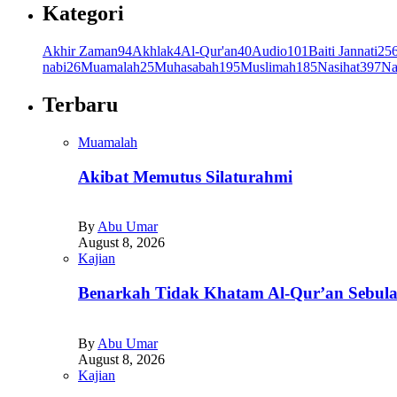
Kategori
Akhir Zaman
94
Akhlak
4
Al-Qur'an
40
Audio
101
Baiti Jannati
25
nabi
26
Muamalah
25
Muhasabah
195
Muslimah
185
Nasihat
397
Na
Terbaru
Muamalah
Akibat Memutus Silaturahmi
By
Abu Umar
August 8, 2026
Kajian
Benarkah Tidak Khatam Al-Qur’an Sebul
By
Abu Umar
August 8, 2026
Kajian