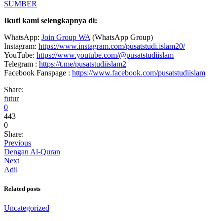
SUMBER
Ikuti kami selengkapnya di:
WhatsApp:
Join Group WA
(WhatsApp Group)
Instagram:
https://www.instagram.com/pusatstudi.islam20/
YouTube:
https://www.youtube.com/@pusatstudiislam
Telegram :
https://t.me/pusatstudiislam2
Facebook Fanspage :
https://www.facebook.com/pusatstudiislam
Share:
futur
0
443
0
Share:
Previous
Dengan Al-Quran
Next
Adil
Related posts
Uncategorized