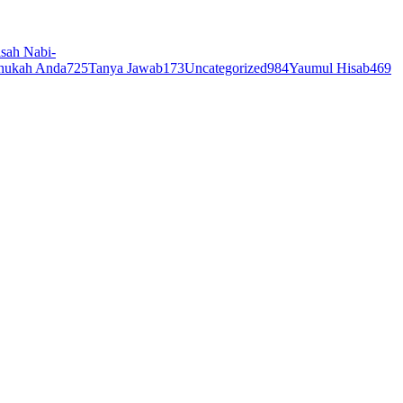
sah Nabi-
hukah Anda
725
Tanya Jawab
173
Uncategorized
984
Yaumul Hisab
469