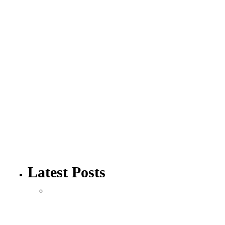
Seorang Ulama dan Penggembala
Unta
By
Abu Umar
August 5, 2026
Muamalah
Bahaya Pujian
By
Abu Umar
August 5, 2026
Ibadah
Penyakit-penyakit Lisan
Latest Posts
By
Abu Umar
August 5, 2026