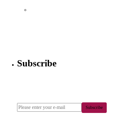
7 Penyebab Doa Belum Terkabul
2 Putri Nabi yang Diceraikan 2
Subscribe
Putra Abu Lahab
Newsletter
Enter your email address below to subscribe to my
newsletter
Subscribe