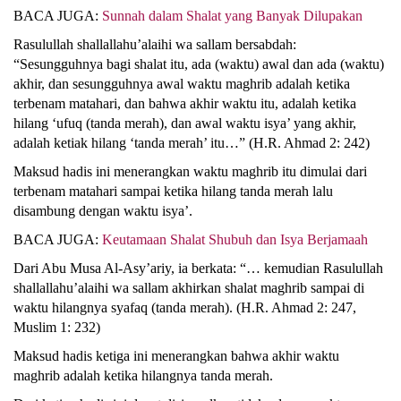
BACA JUGA:
Sunnah dalam Shalat yang Banyak Dilupakan
Rasulullah shallallahu’alaihi wa sallam bersabdah:
“Sesungguhnya bagi shalat itu, ada (waktu) awal dan ada (waktu)
akhir, dan sesungguhnya awal waktu maghrib adalah ketika
terbenam matahari, dan bahwa akhir waktu itu, adalah ketika
hilang ‘ufuq (tanda merah), dan awal waktu isya’ yang akhir,
adalah ketiak hilang ‘tanda merah’ itu…” (H.R. Ahmad 2: 242)
Maksud hadis ini menerangkan waktu maghrib itu dimulai dari
terbenam matahari sampai ketika hilang tanda merah lalu
disambung dengan waktu isya’.
BACA JUGA:
Keutamaan Shalat Shubuh dan Isya Berjamaah
Dari Abu Musa Al-Asy’ariy, ia berkata: “… kemudian Rasulullah
shallallahu’alaihi wa sallam akhirkan shalat maghrib sampai di
waktu hilangnya syafaq (tanda merah). (H.R. Ahmad 2: 247,
Muslim 1: 232)
Maksud hadis ketiga ini menerangkan bahwa akhir waktu
maghrib adalah ketika hilangnya tanda merah.