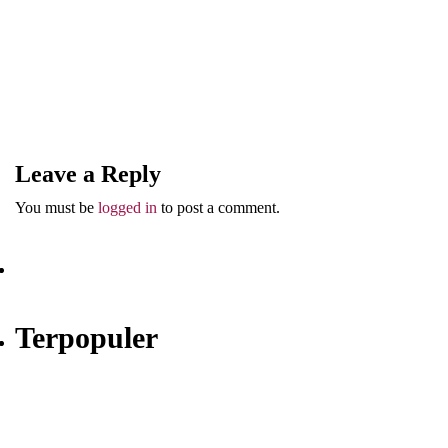
5 Adab Bercanda dari Rasulullah ﷺ
Leave a Reply
You must be
Abu Umar
logged in
to post a comment.
Terpopuler