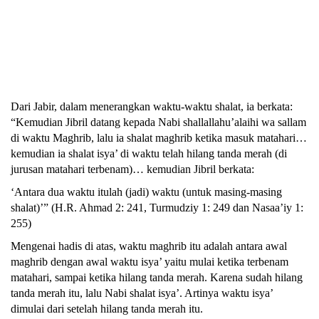
Dari Jabir, dalam menerangkan waktu-waktu shalat, ia berkata:
“Kemudian Jibril datang kepada Nabi shallallahu’alaihi wa sallam
di waktu Maghrib, lalu ia shalat maghrib ketika masuk matahari…
kemudian ia shalat isya’ di waktu telah hilang tanda merah (di
jurusan matahari terbenam)… kemudian Jibril berkata:
Abu Umar
‘Antara dua waktu itulah (jadi) waktu (untuk masing-masing
shalat)’” (H.R. Ahmad 2: 241, Turmudziy 1: 249 dan Nasaa’iy 1:
255)
Mengenai hadis di atas, waktu maghrib itu adalah antara awal
maghrib dengan awal waktu isya’ yaitu mulai ketika terbenam
matahari, sampai ketika hilang tanda merah. Karena sudah hilang
tanda merah itu, lalu Nabi shalat isya’. Artinya waktu isya’
dimulai dari setelah hilang tanda merah itu.