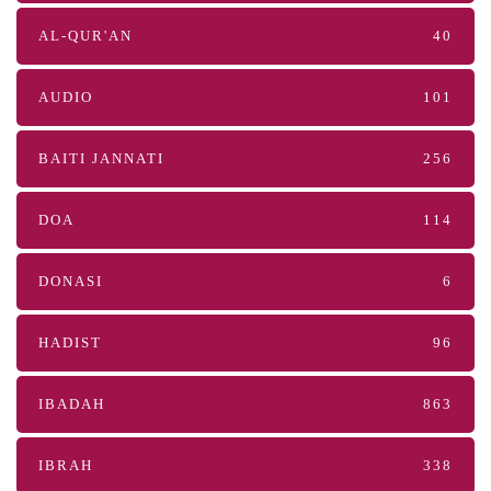
AL-QUR'AN
40
AUDIO
101
BAITI JANNATI
256
DOA
114
DONASI
6
HADIST
96
IBADAH
863
IBRAH
338