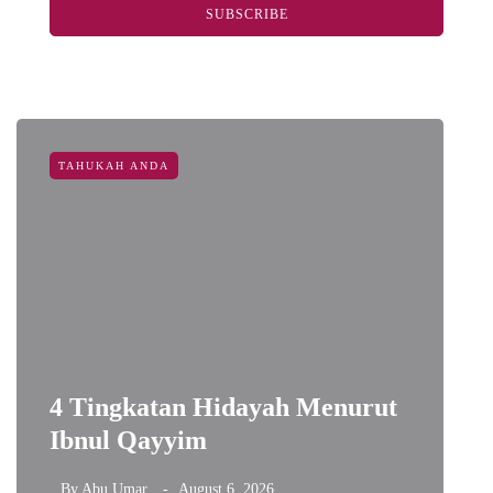
SUBSCRIBE
TAHUKAH ANDA
4 Tingkatan Hidayah Menurut
Ibnul Qayyim
D
By
Abu Umar
August 6, 2026