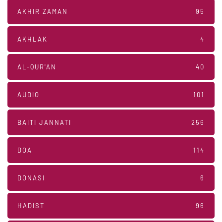
AKHIR ZAMAN
95
AKHLAK
4
AL-QUR'AN
40
AUDIO
101
BAITI JANNATI
256
DOA
114
DONASI
6
HADIST
96