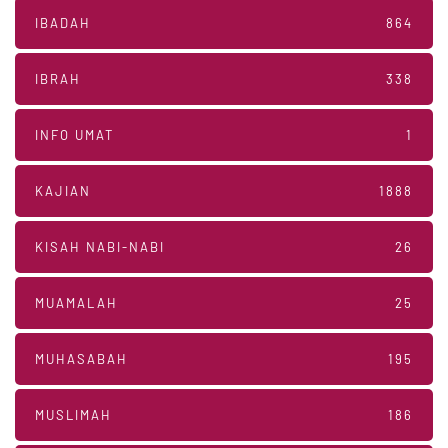
IBADAH
864
IBRAH
338
INFO UMAT
1
KAJIAN
1888
KISAH NABI-NABI
26
MUAMALAH
25
MUHASABAH
195
MUSLIMAH
186