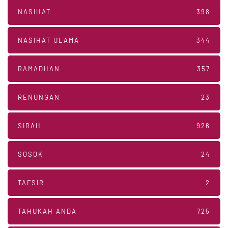
NASIHAT
398
NASIHAT ULAMA
344
RAMADHAN
357
RENUNGAN
23
SIRAH
926
SOSOK
24
TAFSIR
2
TAHUKAH ANDA
725