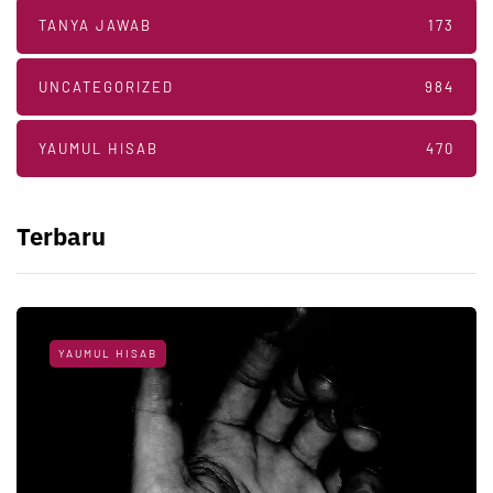
TANYA JAWAB
173
UNCATEGORIZED
984
YAUMUL HISAB
470
Terbaru
YAUMUL HISAB