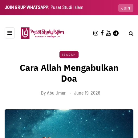
JOIN GRUP WHATSAPP:
Pusat Studi Islam
JOIN
IBADAH
Cara Allah Mengabulkan
Doa
By
Abu Umar
June 19, 2026