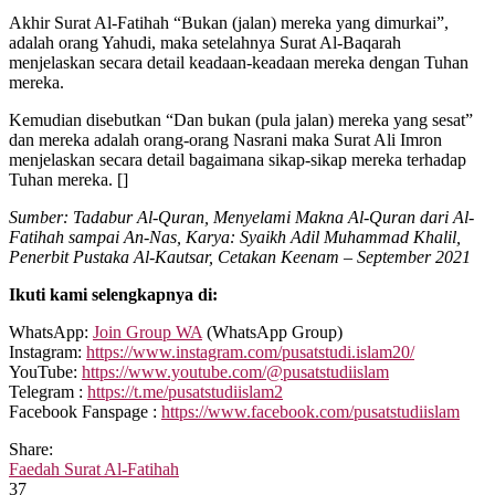
Akhir Surat Al-Fatihah “Bukan (jalan) mereka yang dimurkai”,
adalah orang Yahudi, maka setelahnya Surat Al-Baqarah
menjelaskan secara detail keadaan-keadaan mereka dengan Tuhan
mereka.
Kemudian disebutkan “Dan bukan (pula jalan) mereka yang sesat”
dan mereka adalah orang-orang Nasrani maka Surat Ali Imron
menjelaskan secara detail bagaimana sikap-sikap mereka terhadap
Tuhan mereka. []
Sumber: Tadabur Al-Quran, Menyelami Makna Al-Quran dari Al-
Fatihah sampai An-Nas, Karya: Syaikh Adil Muhammad Khalil,
Penerbit Pustaka Al-Kautsar, Cetakan Keenam – September 2021
Ikuti kami selengkapnya di:
WhatsApp:
Join Group WA
(WhatsApp Group)
Instagram:
https://www.instagram.com/pusatstudi.islam20/
YouTube:
https://www.youtube.com/@pusatstudiislam
Telegram :
https://t.me/pusatstudiislam2
Facebook Fanspage :
https://www.facebook.com/pusatstudiislam
Share:
Faedah Surat Al-Fatihah
37