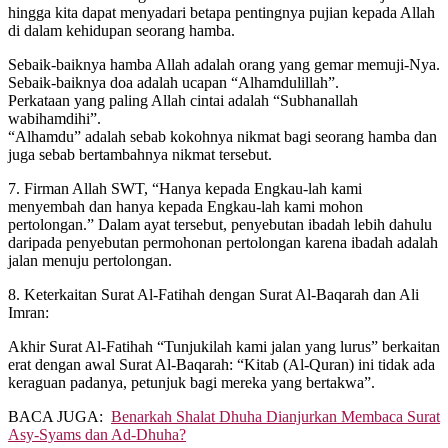
hingga kita dapat menyadari betapa pentingnya pujian kepada Allah
di dalam kehidupan seorang hamba.
Sebaik-baiknya hamba Allah adalah orang yang gemar memuji-Nya.
Sebaik-baiknya doa adalah ucapan “Alhamdulillah”.
Perkataan yang paling Allah cintai adalah “Subhanallah
wabihamdihi”.
“Alhamdu” adalah sebab kokohnya nikmat bagi seorang hamba dan
juga sebab bertambahnya nikmat tersebut.
7. Firman Allah SWT, “Hanya kepada Engkau-lah kami
menyembah dan hanya kepada Engkau-lah kami mohon
pertolongan.” Dalam ayat tersebut, penyebutan ibadah lebih dahulu
daripada penyebutan permohonan pertolongan karena ibadah adalah
jalan menuju pertolongan.
8. Keterkaitan Surat Al-Fatihah dengan Surat Al-Baqarah dan Ali
Imran:
Akhir Surat Al-Fatihah “Tunjukilah kami jalan yang lurus” berkaitan
erat dengan awal Surat Al-Baqarah: “Kitab (Al-Quran) ini tidak ada
keraguan padanya, petunjuk bagi mereka yang bertakwa”.
BACA JUGA:
Benarkah Shalat Dhuha Dianjurkan Membaca Surat
Asy-Syams dan Ad-Dhuha?