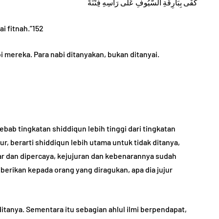
كَفَى بِبَارِقَةِ السُّيُوفِ عَلَى رَأْسِهِ فِتْنَةً
i fitnah.”152
i mereka. Para nabi ditanyakan, bukan ditanyai.
ebab tingkatan shiddiqun lebih tinggi dari tingkatan
r, berarti shiddiqun lebih utama untuk tidak ditanya,
ar dan dipercaya, kejujuran dan kebenarannya sudah
diberikan kepada orang yang diragukan, apa dia jujur
 ditanya. Sementara itu sebagian ahlul ilmi berpendapat,