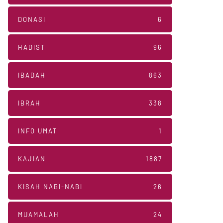
DONASI
6
HADIST
96
IBADAH
863
IBRAH
338
INFO UMAT
1
KAJIAN
1887
KISAH NABI-NABI
26
MUAMALAH
24