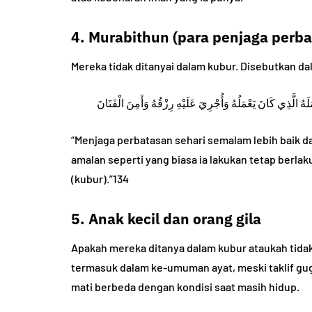
4. Murabithun (para penjaga perb
Mereka tidak ditanyai dalam kubur. Disebutkan da
ُ الَّذِي كَانَ يَعْمَلُهُ وَأُجْرِيَ عَلَيْهِ رِزْقُهُ وَأَمِنَ الْفَتَانَ
“Menjaga perbatasan sehari semalam lebih baik dar
amalan seperti yang biasa ia lakukan tetap berlaku
(kubur).”134
5. Anak kecil dan orang gila
Apakah mereka ditanya dalam kubur ataukah tida
termasuk dalam ke-umuman ayat, meski taklif gugu
mati berbeda dengan kondisi saat masih hidup.