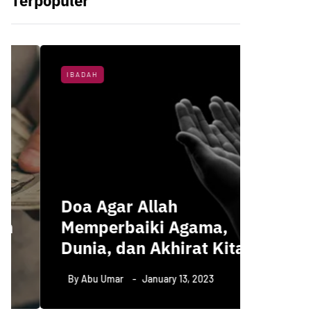
Terpopuler
IBADAH
NASIHAT 
3 Hal 
Doa Agar Allah
Menun
Memperbaiki Agama,
Kemul
Dunia, dan Akhirat Kita
Menur
By
Abu Umar
January 13, 2023
By
Abu U