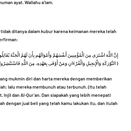
uman ayat. Wallahu a’lam.
a tidak ditanya dalam kubur karena keimanan mereka telah
berfirman:
إِنَّ اللَّهَ اشْتَرَى مِنَ الْمُؤْمِنِينَ أَنفُسَهُمْ وَأَمْوَالَهُم بِأَنَ لَهُمُ الْجَنَّةَ يُقَاتِ
التَّوْرَكَةِ وَالْإِنجِيلِ وَالْقُرْءَانِ وَمَنْ أَوْفَى بِعَهْدِهِ، مِنَ اللَّهِ فَاسْتَبْشِرُوا بِبَيْعِكُمُ الَّذِي بَايَعْتُم بِهِ، وَذَلِكَ هُوَ الْفَوْزُ الْعَظِيمُ )
rang mukmin diri dan harta mereka dengan memberikan
lah; lalu mereka membunuh atau terbunuh. (Itu telah
t, Injil dan Al-Qur’an. Dan siapakah yang lebih menepati
ah dengan jual beli yang telah kamu lakukan itu, dan itulah