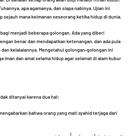
Tuhannya, apa agamanya, dan siapa nabinya. Ujian ini
p sejauh mana keimanan seseorang ketika hidup di dunia.
bagi menjadi beberapa golongan. Ada yang diberi
TANYA JAWAB
dengan benar dan mendapatkan ketenangan, dan ada pula
 dan kelalaiannya. Mengetahui golongan-golongan ini
a iman dan amal selama hidup agar selamat di alam kubur
ng
idak ditanyai karena dua hal;
aik dan
Masuk Instansi dengan
Suap, Gajinya Haram?
i mengabarkan bahwa orang yang mati syahid terjaga dari
5, 2022
By
Abu Umar
August 29, 2023