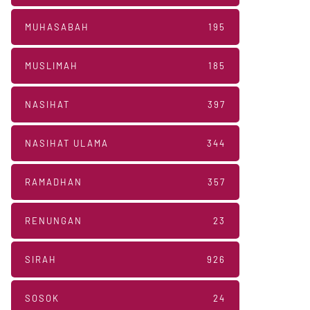
MUHASABAH
195
MUSLIMAH
185
NASIHAT
397
NASIHAT ULAMA
344
RAMADHAN
357
RENUNGAN
23
SIRAH
926
SOSOK
24