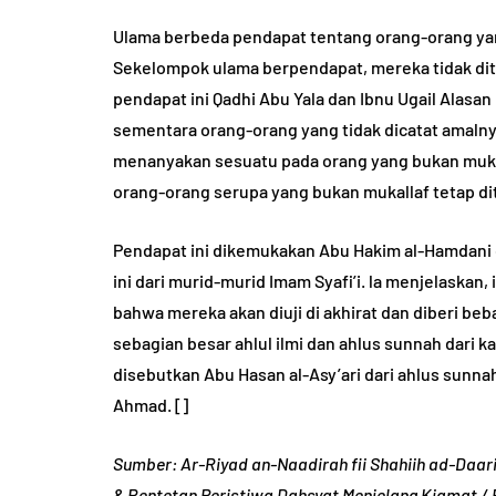
Ulama berbeda pendapat tentang orang-orang yang
Sekelompok ulama berpendapat, mereka tidak di
pendapat ini Qadhi Abu Yala dan Ibnu Ugail Alasan
sementara orang-orang yang tidak dicatat amalny
menanyakan sesuatu pada orang yang bukan mukalla
orang-orang serupa yang bukan mukallaf tetap di
Pendapat ini dikemukakan Abu Hakim al-Hamdani
ini dari murid-murid Imam Syafi’i. la menjelaska
bahwa mereka akan diuji di akhirat dan diberi beb
sebagian besar ahlul ilmi dan ahlus sunnah dari k
disebutkan Abu Hasan al-Asy’ari dari ahlus sunnah
Ahmad. []
Sumber: Ar-Riyad an-Naadirah fii Shahiih ad-Daar
& Rentetan Peristiwa Dahsyat Menjelang Kiamat / 