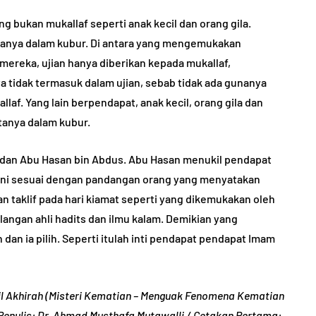
 bukan mukallaf seperti anak kecil dan orang gila.
tanya dalam kubur. Di antara yang mengemukakan
 mereka, ujian hanya diberikan kepada mukallaf,
a tidak termasuk dalam ujian, sebab tidak ada gunanya
f. Yang lain berpendapat, anak kecil, orang gila dan
tanya dalam kubur.
 dan Abu Hasan bin Abdus. Abu Hasan menukil pendapat
n, ini sesuai dengan pandangan orang yang menyatakan
an taklif pada hari kiamat seperti yang dikemukakan oleh
alangan ahli hadits dan ilmu kalam. Demikian yang
 dan ia pilih. Seperti itulah inti pendapat pendapat Imam
il Akhirah (Misteri Kematian – Menguak Fenomena Kematian
Penulis: Dr. Ahmad Musthafa Mutawalli / Cetakan Pertama: