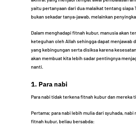
yaitu pertanyaan dari dua malaikat tentang siapa 
bukan sekadar tanya-jawab, melainkan penyingka
Dalam menghadapi fitnah kubur, manusia akan ter
HADIST
keteguhan oleh Allah sehingga dapat menjawab 
yang kebingungan serta disiksa karena kesesatan
akan membuat kita lebih sadar pentingnya menjag
nanti.
1. Para nabi
5 Hadist tenta
Para nabi tidak terkena fitnah kubur dan mereka t
b dan Ciri Fisik
Akhlak yang B
r bin Khattab
Penjelasannya
Pertama; para nabi lebih mulia dari syuhada, nab
fitnah kubur, beliau bersabda:
u Umar
August 6, 2024
By
Abu Umar
March 1