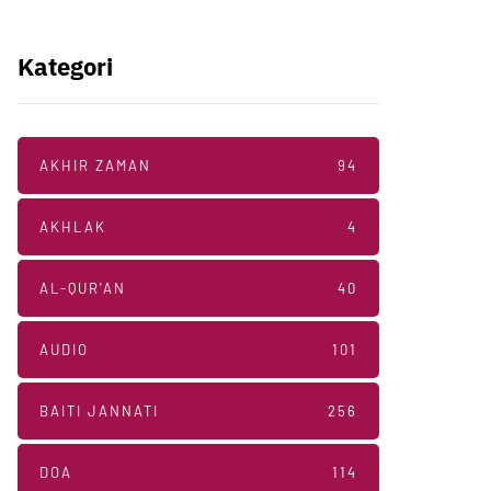
Kategori
AKHIR ZAMAN
94
AKHLAK
4
AL-QUR'AN
40
AUDIO
101
BAITI JANNATI
256
DOA
114