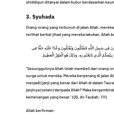
shiddiqun ditanyai dalam kubur berdasarkan keum
3. Syuhada
Orang-orang yang terbunuh di jalan Allah, merek
terlihat berkat jihad yang mereka lakukan. Allah 
لُونَ فِي سَبِيلِ اللَّهِ فَيَقْتُلُونَ وَيُقْتَلُونَ وَعْدًا عَلَيْهِ حَقًّا فِي
“Sesungguhnya Allah telah membeli dari orang-o
surga untuk mereka. Mereka berperang di jalan Al
menjadi) janji yang benar dari Allah di dalam Taura
janjinya (selain) daripada Allah? Maka bergembiral
kemenangan yang besar.” (QS. At-Taubah: 111)
Allah berfirman: