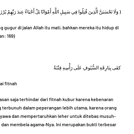
وَلَا تَحْسَبَنَّ الَّذِينَ قُتِلُوا فِي سَبِيلِ اللَّهِ أَمْوَاتًا بَلْ أَحْيَاءٌ عِندَ رَبِّهِمْ يُرْزَقُونَ )
ugur di jalan Allah itu mati, bahkan mereka itu hidup di
an: 169)
كفَى بِبَارِقَةِ السُّيُوفِ عَلَى رَأْسِهِ فِتْنَةٌ
ai fitnah
san saja terhindar dari fitnah kubur karena kebenaran
ang terbunuh dalam peperangan lebih utama, karena orang
nyawa dan mempertaruhkan leher untuk ditebas musuh-
h dan membela agama-Nya. Ini merupakan bukti terbesar