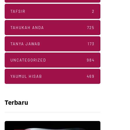
TAFSIR
2
TAHUKAH ANDA
725
TANYA JAWAB
173
UNCATEGORIZED
984
YAUMUL HISAB
469
Terbaru