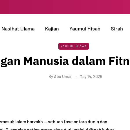
Nasihat Ulama
Kajian
Yaumul Hisab
Sirah
YAUMUL HISAB
gan Manusia dalam Fit
By
Abu Umar
May 14, 2026
emasuki alam barzakh — sebuah fase antara dunia dan
 Di sanalah setiap orang akan diuji melalui fitnah kubur,