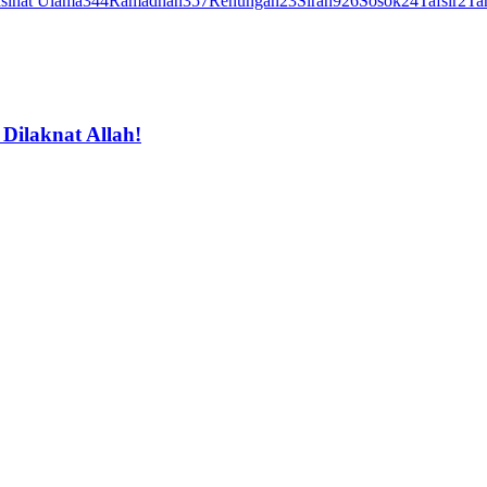
sihat Ulama
344
Ramadhan
357
Renungan
23
Sirah
926
Sosok
24
Tafsir
2
Ta
ilaknat Allah!