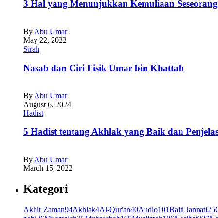
3 Hal yang Menunjukkan Kemuliaan Seseorang
By
Abu Umar
May 22, 2022
Sirah
Nasab dan Ciri Fisik Umar bin Khattab
By
Abu Umar
August 6, 2024
Hadist
5 Hadist tentang Akhlak yang Baik dan Penjela
By
Abu Umar
March 15, 2022
Kategori
Akhir Zaman
94
Akhlak
4
Al-Qur'an
40
Audio
101
Baiti Jannati
25