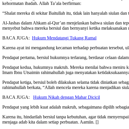
kehormatan ibadah. Allah Ta’ala berfirman:
“Shalat mereka di sekitar Baitullah itu, tidak lain hanyalah siulan d
Al-Jashas dalam Ahkam al-Qur’an menjelaskan bahwa siulan dan tepu
menyebut bahwa mereka bersiul dan bernyanyi ketika melaksanakan r
BACA JUGA:
Hukum Mendatangi Tukang Ramal
Karena ayat ini mengandung kecaman terhadap perbuatan tersebut, u
Pendapat pertama, bersiul hukumnya terlarang, berdasar celaan dalam
Pendapat kedua, hukumnya makruh. Mereka menilai bahwa meniru kebia
Imam Ibnu Utsaimin rahimahullah juga menyatakan ketidaksukaannya t
Pendapat ketiga, bersiul boleh dilakukan selama tidak diniatkan seba
rahimahullah berkata, “Allah mencela mereka karena menjadikan siula
BACA JUGA:
Hukum Nikah dengan Mahar Dicicil
Pendapat yang lebih kuat adalah makruh, sebagaimana dipilih sebagia
Karena itu, hindarilah bersiul tanpa kebutuhan, agar tidak menyerup
menjaga adab kita dalam setiap perbuatan. Aamiin. []