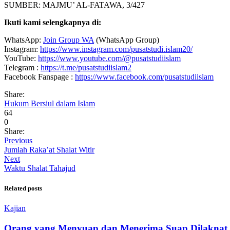
SUMBER: MAJMU’ AL-FATAWA, 3/427
Ikuti kami selengkapnya di:
WhatsApp:
Join Group WA
(WhatsApp Group)
Instagram:
https://www.instagram.com/pusatstudi.islam20/
YouTube:
https://www.youtube.com/@pusatstudiislam
Telegram :
https://t.me/pusatstudiislam2
Facebook Fanspage :
https://www.facebook.com/pusatstudiislam
Share:
Hukum Bersiul dalam Islam
64
0
Share:
Previous
Jumlah Raka’at Shalat Witir
Next
Waktu Shalat Tahajud
Related posts
Kajian
Orang yang Menyuap dan Menerima Suap Dilaknat 