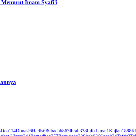
 Menurut Imam Syafi’i
sannya
6
Doa
114
Donasi
6
Hadist
96
Ibadah
863
Ibrah
338
Info Umat
1
Kajian
1888
Ki