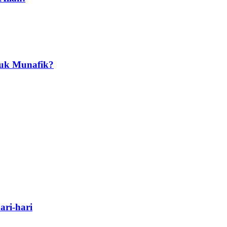
suk Munafik?
ri-hari