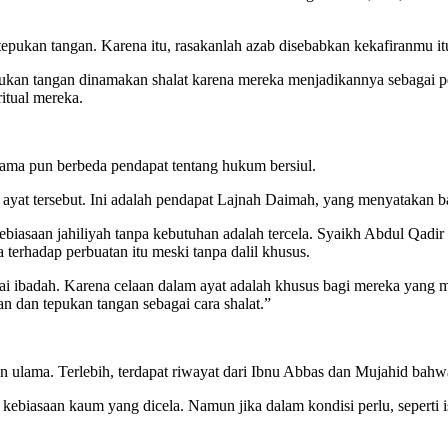
an tepukan tangan. Karena itu, rasakanlah azab disebabkan kekafiranmu i
kan tangan dinamakan shalat karena mereka menjadikannya sebagai pe
itual mereka.
lama pun berbeda pendapat tentang hukum bersiul.
 ayat tersebut. Ini adalah pendapat Lajnah Daimah, yang menyatakan ba
saan jahiliyah tanpa kebutuhan adalah tercela. Syaikh Abdul Qadir al
erhadap perbuatan itu meski tanpa dalil khusus.
gai ibadah. Karena celaan dalam ayat adalah khusus bagi mereka yang m
n dan tepukan tangan sebagai cara shalat.”
n ulama. Terlebih, terdapat riwayat dari Ibnu Abbas dan Mujahid bahw
ai kebiasaan kaum yang dicela. Namun jika dalam kondisi perlu, seperti