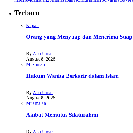
nabi
26
Muamalah
25
Muhasabah
195
Muslimah
186
Nasihat
397
Na
Terbaru
Kajian
Orang yang Menyuap dan Menerima Suap D
By
Abu Umar
August 8, 2026
Muslimah
Hukum Wanita Berkarir dalam Islam
By
Abu Umar
August 8, 2026
Muamalah
Akibat Memutus Silaturahmi
By
Abu Umar