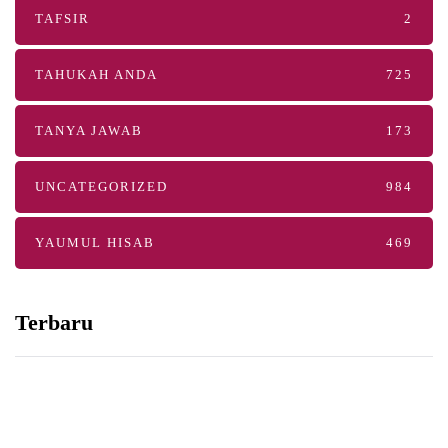
TAFSIR
2
TAHUKAH ANDA
725
TANYA JAWAB
173
UNCATEGORIZED
984
YAUMUL HISAB
469
Terbaru