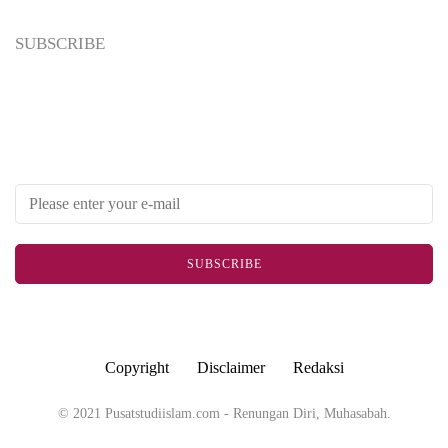
Tanda-tanda Orang Bertakwa dalam Kehidupan
SUBSCRIBE
Sehari-hari
Newsletter
Enter your email address below to subscribe to my newsletter
SUBSCRIBE
Copyright
Disclaimer
Redaksi
© 2021 Pusatstudiislam.com - Renungan Diri, Muhasabah.