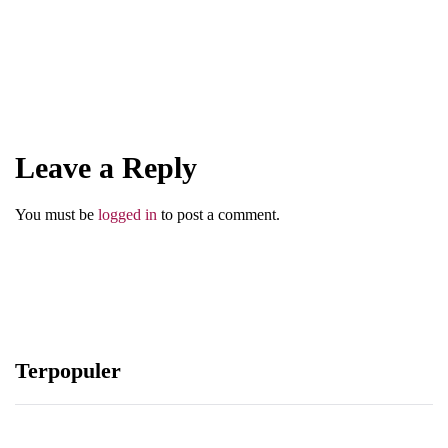
Lelaki yang Layak Menjadi Pemimpin
Leave a Reply
Abu Umar
You must be
logged in
to post a comment.
Terpopuler