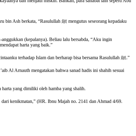
lullah ﷺ mengutus seseorang kepadaku
nggukkan (kepalanya). Beliau lalu bersabda, “Aku ingin
endapat harta yang baik.”
Saya berkata, “Wahai Rasulullah, saya tidaklah memeluk Islam lantaran ingin mendapatkan harta, akan tetapi saya memeluk Islam karena kecintaanku terhadap Islam dan berharap bisa bersama Rasulullah ﷺ.”
’aib Al Arnauth mengatakan bahwa sanad hadis ini shahih sesuai
ik harta adalah harta yang dimiliki oleh hamba yang shalih.
an dari kenikmatan,” (HR. Ibnu Majah no. 2141 dan Ahmad 4/69.