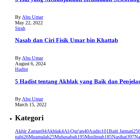
By
Abu Umar
May 22, 2022
Sirah
Nasab dan Ciri Fisik Umar bin Khattab
By
Abu Umar
August 6, 2024
Hadist
5 Hadist tentang Akhlak yang Baik dan Penjela
By
Abu Umar
March 15, 2022
Kategori
Akhir Zaman
94
Akhlak
4
Al-Qur'an
40
Audio
101
Baiti Jannati
25
nabi
26
Muamalah
25
Muhasabah
195
Muslimah
185
Nasihat
397
Na