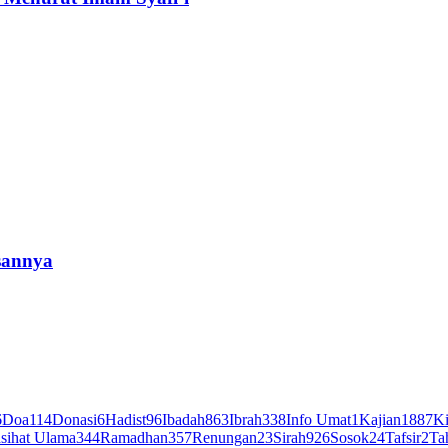
sannya
6
Doa
114
Donasi
6
Hadist
96
Ibadah
863
Ibrah
338
Info Umat
1
Kajian
1887
Ki
sihat Ulama
344
Ramadhan
357
Renungan
23
Sirah
926
Sosok
24
Tafsir
2
Ta