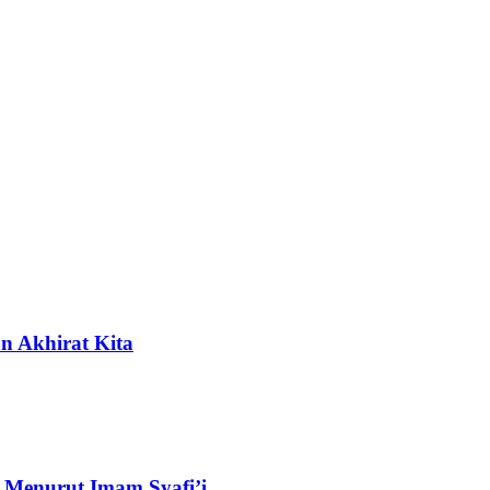
n Akhirat Kita
 Menurut Imam Syafi’i