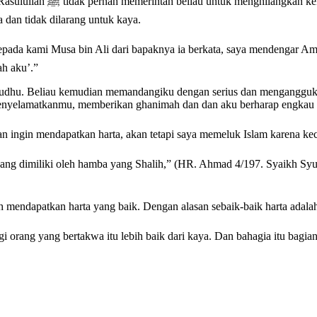
a sahabat lain seperti Abu
 dan tidak dilarang untuk kaya.
sa bin Ali dari bapaknya ia berkata, saya mendengar Amru bin Ash berkata, “Rasu
h aku’.”
udhu. Beliau kemudian memandangiku dengan serius dan mengangguk-a
enyelamatkanmu, memberikan ghanimah dan dan aku berharap engkau m
yang dimiliki oleh hamba yang Shalih,” (HR. Ahmad 4/197. Syaikh Syu
ihat, Rasulullah ﷺ berharap Amru bin Ash mendapatkan harta yang baik. Dengan alasan sebaik-ba
i orang yang bertakwa itu lebih baik dari kaya. Dan bahagia itu bagi