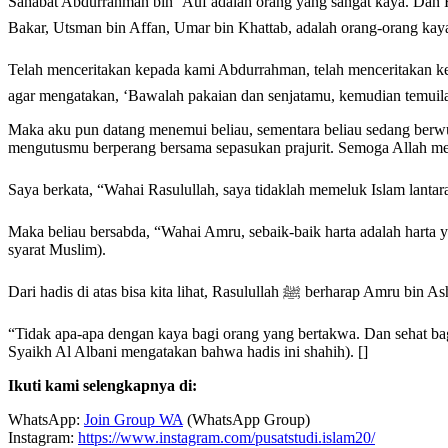
Sahabat Abdurrahman bin ‘Auf adalah orang yang sangat kaya. Dan Rasulullah ﷺ tidak pernah memerintah beliau untuk menghilangkan kekayaanya dan menjadi miskin. Bahkan, par
Bakar, Utsman bin Affan, Umar bin Khattab, adalah orang-orang kaya
Telah menceritakan kepada kami Abdurrahman, telah menceritakan kepada kami Mu
agar mengatakan, ‘Bawalah pakaian dan senjatamu, kemudian temuila
Maka aku pun datang menemui beliau, sementara beliau sedang berw
mengutusmu berperang bersama sepasukan prajurit. Semoga Allah m
Maka beliau bersabda, “Wahai Amru, sebaik-baik harta adalah harta 
syarat Muslim).
Dari hadis di atas bisa kita l
“Tidak apa-apa dengan kaya bagi orang yang bertakwa. Dan sehat bag
Syaikh Al Albani mengatakan bahwa hadis ini shahih). []
Ikuti kami selengkapnya di:
WhatsApp:
Join Group WA
(WhatsApp Group)
Instagram:
https://www.instagram.com/pusatstudi.islam20/