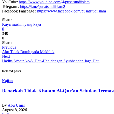
YouTube:
https://www.youtube.com/@pusatstudiislam
Telegram :
https://t.me/pusatstudiislam2
Facebook Fanspage :
https://www.facebook.com/pusatstudiislam
Share:
Kaya
muslim yang kaya
0
349
0
Share:
Previous
Aku Tidak Butuh pada Makhluk
Next
Hadits Arbain ke-6: Hati-Hati dengan Syubhat dan Jaga Hati
Related posts
Kajian
Benarkah Tidak Khatam Al-Qur’an Sebulan Terma
By
Abu Umar
August 8, 2026