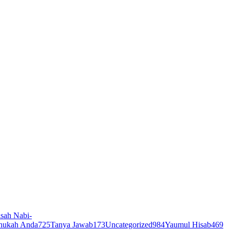
sah Nabi-
hukah Anda
725
Tanya Jawab
173
Uncategorized
984
Yaumul Hisab
469