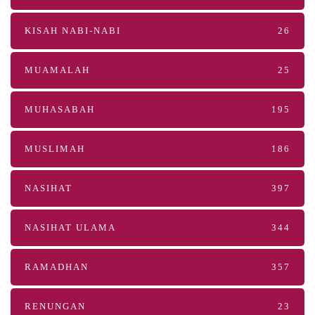
KISAH NABI-NABI
26
MUAMALAH
25
MUHASABAH
195
MUSLIMAH
186
NASIHAT
397
NASIHAT ULAMA
344
RAMADHAN
357
RENUNGAN
23