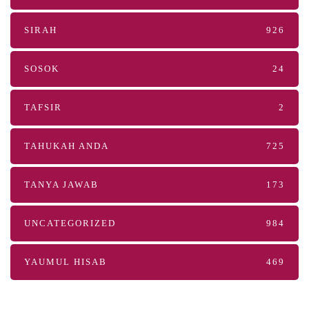
SIRAH
926
SOSOK
24
TAFSIR
2
TAHUKAH ANDA
725
TANYA JAWAB
173
UNCATEGORIZED
984
YAUMUL HISAB
469