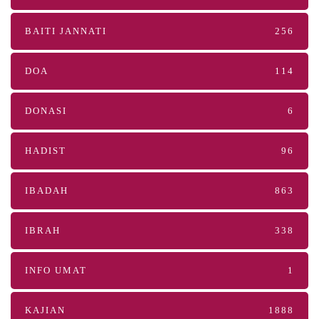
BAITI JANNATI
256
DOA
114
DONASI
6
HADIST
96
IBADAH
863
IBRAH
338
INFO UMAT
1
KAJIAN
1888