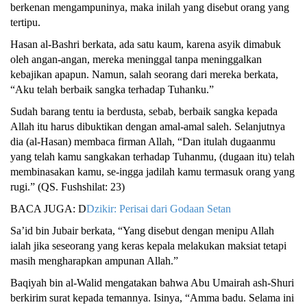
berkenan mengampuninya, maka inilah yang disebut orang yang
tertipu.
Hasan al-Bashri berkata, ada satu kaum, karena asyik dimabuk
oleh angan-angan, mereka meninggal tanpa meninggalkan
kebajikan apapun. Namun, salah seorang dari mereka berkata,
“Aku telah berbaik sangka terhadap Tuhanku.”
Sudah barang tentu ia berdusta, sebab, berbaik sangka kepada
Allah itu harus dibuktikan dengan amal-amal saleh. Selanjutnya
dia (al-Hasan) membaca firman Allah, “Dan itulah dugaanmu
yang telah kamu sangkakan terhadap Tuhanmu, (dugaan itu) telah
membinasakan kamu, se-ingga jadilah kamu termasuk orang yang
rugi.” (QS. Fushshilat: 23)
BACA JUGA: D
Dzikir: Perisai dari Godaan Setan
Sa’id bin Jubair berkata, “Yang disebut dengan menipu Allah
ialah jika seseorang yang keras kepala melakukan maksiat tetapi
masih mengharapkan ampunan Allah.”
Baqiyah bin al-Walid mengatakan bahwa Abu Umairah ash-Shuri
berkirim surat kepada temannya. Isinya, “Amma badu. Selama ini