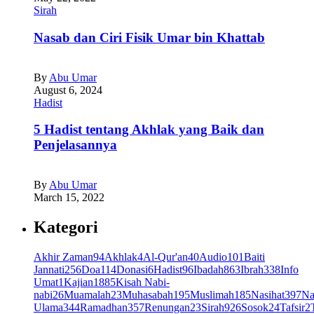
Sirah
Nasab dan Ciri Fisik Umar bin Khattab
By
Abu Umar
August 6, 2024
Hadist
5 Hadist tentang Akhlak yang Baik dan
Penjelasannya
By
Abu Umar
March 15, 2022
Kategori
Akhir Zaman
94
Akhlak
4
Al-Qur'an
40
Audio
101
Baiti
Jannati
256
Doa
114
Donasi
6
Hadist
96
Ibadah
863
Ibrah
338
Info
Umat
1
Kajian
1885
Kisah Nabi-
nabi
26
Muamalah
23
Muhasabah
195
Muslimah
185
Nasihat
397
Na
Ulama
344
Ramadhan
357
Renungan
23
Sirah
926
Sosok
24
Tafsir
2