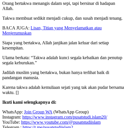
Orang bertakwa menangis dalam sepi, tapi bersinar di hadapan
Allah.
Takwa membuat sedikit menjadi cukup, dan susah menjadi tenang.
BACA JUGA:
Lisan, Titian yang Menyelamatkan atau
Menjerumuskan
Siapa yang bertakwa, Allah janjikan jalan keluar dari setiap
kesempitan.
Ulama berkata: “Takwa adalah kunci segala kebaikan dan penutup
segala keburukan.”
Jadilah muslim yang bertakwa, bukan hanya terlihat baik di
pandangan manusia.
Karena takwa adalah kemuliaan sejati yang tak akan pudar bersama
waktu. []
Ikuti kami selengkapnya di:
WhatsApp:
Join Group WA
(WhatsApp Group)
Instagram:
https://www.instagram.com/pusatstudi.islam20/
YouTube:
https://www.youtube.com/@pusatstudiislam
Telegram :
https://t.me/pusatstudiislam2