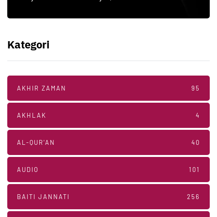
Kategori
AKHIR ZAMAN
95
AKHLAK
4
AL-QUR'AN
40
AUDIO
101
BAITI JANNATI
256