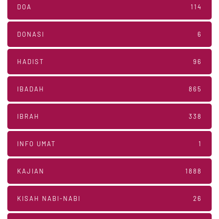
DOA
114
DONASI
6
HADIST
96
IBADAH
865
IBRAH
338
INFO UMAT
1
KAJIAN
1888
KISAH NABI-NABI
26