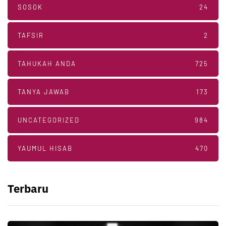
SOSOK
24
TAFSIR
2
TAHUKAH ANDA
725
TANYA JAWAB
173
UNCATEGORIZED
984
YAUMUL HISAB
470
Terbaru