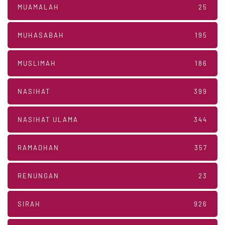
MUAMALAH
25
MUHASABAH
195
MUSLIMAH
186
NASIHAT
399
NASIHAT ULAMA
344
RAMADHAN
357
RENUNGAN
23
SIRAH
926