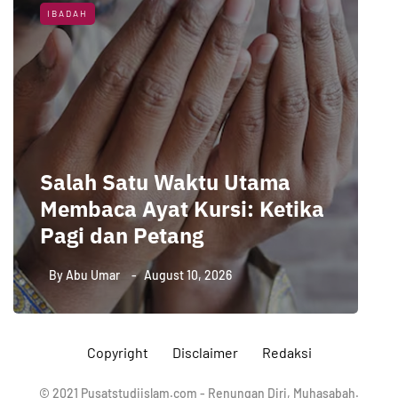
IBADAH
Salah Satu Waktu Utama
Membaca Ayat Kursi: Ketika
Pagi dan Petang
S
By
Abu Umar
August 10, 2026
Copyright
Disclaimer
Redaksi
© 2021 Pusatstudiislam.com - Renungan Diri, Muhasabah.