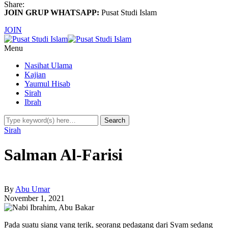
Share:
JOIN GRUP WHATSAPP:
Pusat Studi Islam
JOIN
Menu
Nasihat Ulama
Kajian
Yaumul Hisab
Sirah
Ibrah
Sirah
Salman Al-Farisi
By
Abu Umar
November 1, 2021
Pada suatu siang yang terik, seorang pedagang dari Syam sedang