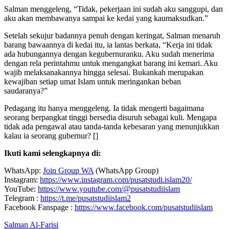
Salman menggeleng, “Tidak, pekerjaan ini sudah aku sanggupi, dan
aku akan membawanya sampai ke kedai yang kaumaksudkan.”
Setelah sekujur badannya penuh dengan keringat, Salman menaruh
barang bawaannya di kedai itu, ia lantas berkata, “Kerja ini tidak
ada hubungannya dengan kegubernuranku. Aku sudah menerima
dengan rela perintahmu untuk mengangkat barang ini kemari. Aku
wajib melaksanakannya hingga selesai. Bukankah merupakan
kewajiban setiap umat Islam untuk meringankan beban
saudaranya?”
Pedagang itu hanya menggeleng. Ia tidak mengerti bagaimana
seorang berpangkat tinggi bersedia disuruh sebagai kuli. Mengapa
tidak ada pengawal atau tanda-tanda kebesaran yang menunjukkan
kalau ia seorang gubernur? []
Ikuti kami selengkapnya di:
WhatsApp:
Join Group WA
(WhatsApp Group)
Instagram:
https://www.instagram.com/pusatstudi.islam20/
YouTube:
https://www.youtube.com/@pusatstudiislam
Telegram :
https://t.me/pusatstudiislam2
Facebook Fanspage :
https://www.facebook.com/pusatstudiislam
Salman Al-Farisi