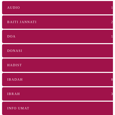
AUDIO
1
BAITI JANNATI
2
DOA
1
DONASI
HADIST
IBADAH
8
IBRAH
3
INFO UMAT