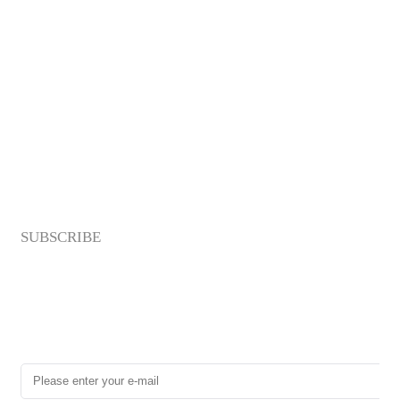
Benarkah Tidak Khatam Al-Qur’an Sebulan
Termasuk Munafik?
SUBSCRIBE
4 Ciri Munafik Sejati dalam Hadis Nabi ﷺ
Newsletter
Enter your email address below to subscribe to my newsletter