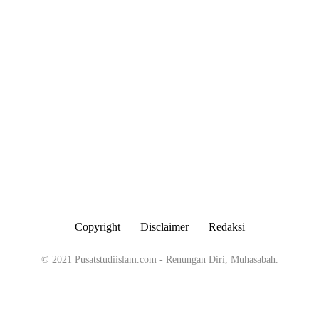
KAJIAN
Tanda-tanda Orang Bertakwa
dalam Kehidupan Sehari-hari
Copyright
Disclaimer
Redaksi
By
Abu Umar
August 7, 2026
© 2021 Pusatstudiislam.com - Renungan Diri, Muhasabah.