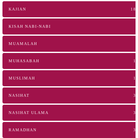
KAJIAN
18
KISAH NABI-NABI
MUAMALAH
MUHASABAH
1
MUSLIMAH
1
NASIHAT
3
NASIHAT ULAMA
3
RAMADHAN
3