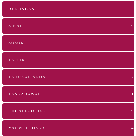
RENUNGAN
SIRAH
9
SOSOK
TAFSIR
TAHUKAH ANDA
7
TANYA JAWAB
1
UNCATEGORIZED
9
YAUMUL HISAB
4