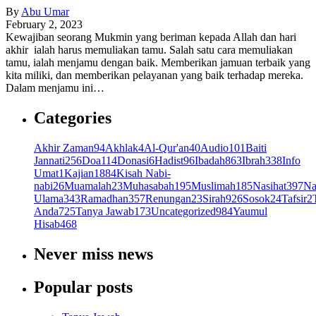
By
Abu Umar
February 2, 2023
Kewajiban seorang Mukmin yang beriman kepada Allah dan hari
akhir ialah harus memuliakan tamu. Salah satu cara memuliakan
tamu, ialah menjamu dengan baik. Memberikan jamuan terbaik yang
kita miliki, dan memberikan pelayanan yang baik terhadap mereka.
Dalam menjamu ini…
Categories
Akhir Zaman
94
Akhlak
4
Al-Qur'an
40
Audio
101
Baiti
Jannati
256
Doa
114
Donasi
6
Hadist
96
Ibadah
863
Ibrah
338
Info
Umat
1
Kajian
1884
Kisah Nabi-
nabi
26
Muamalah
23
Muhasabah
195
Muslimah
185
Nasihat
397
Na
Ulama
343
Ramadhan
357
Renungan
23
Sirah
926
Sosok
24
Tafsir
2
Anda
725
Tanya Jawab
173
Uncategorized
984
Yaumul
Hisab
468
Never miss news
Popular posts