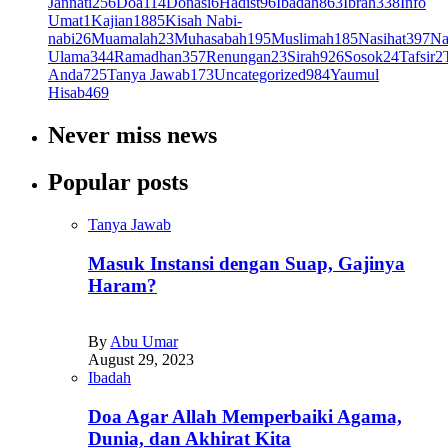
Jannati
256
Doa
114
Donasi
6
Hadist
96
Ibadah
863
Ibrah
338
Info
Umat
1
Kajian
1885
Kisah Nabi-
nabi
26
Muamalah
23
Muhasabah
195
Muslimah
185
Nasihat
397
Na
Ulama
344
Ramadhan
357
Renungan
23
Sirah
926
Sosok
24
Tafsir
2
Anda
725
Tanya Jawab
173
Uncategorized
984
Yaumul
Hisab
469
Never miss news
Popular posts
Tanya Jawab
Masuk Instansi dengan Suap, Gajinya
Haram?
By
Abu Umar
August 29, 2023
Ibadah
Doa Agar Allah Memperbaiki Agama,
Dunia, dan Akhirat Kita