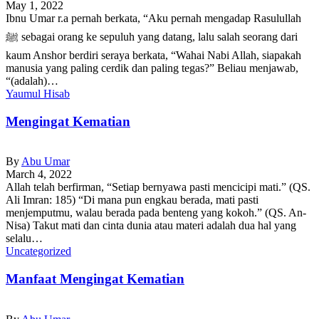
May 1, 2022
Ibnu Umar r.a pernah berkata, “Aku pernah mengadap Rasulullah
ﷺ sebagai orang ke sepuluh yang datang, lalu salah seorang dari
kaum Anshor berdiri seraya berkata, “Wahai Nabi Allah, siapakah
manusia yang paling cerdik dan paling tegas?” Beliau menjawab,
“(adalah)…
Yaumul Hisab
Mengingat Kematian
By
Abu Umar
March 4, 2022
Allah telah berfirman, “Setiap bernyawa pasti mencicipi mati.” (QS.
Ali Imran: 185) “Di mana pun engkau berada, mati pasti
menjemputmu, walau berada pada benteng yang kokoh.” (QS. An-
Nisa) Takut mati dan cinta dunia atau materi adalah dua hal yang
selalu…
Uncategorized
Manfaat Mengingat Kematian