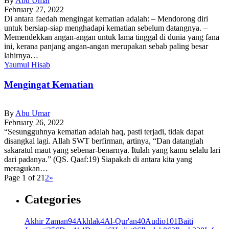
By
Abu Umar
February 27, 2022
Di antara faedah mengingat kematian adalah: – Mendorong diri
untuk bersiap-siap menghadapi kematian sebelum datangnya. –
Memendekkan angan-angan untuk lama tinggal di dunia yang fana
ini, kerana panjang angan-angan merupakan sebab paling besar
lahirnya…
Yaumul Hisab
Mengingat Kematian
By
Abu Umar
February 26, 2022
“Sesungguhnya kematian adalah haq, pasti terjadi, tidak dapat
disangkal lagi. Allah SWT berfirman, artinya, “Dan datanglah
sakaratul maut yang sebenar-benarnya. Itulah yang kamu selalu lari
dari padanya.” (QS. Qaaf:19) Siapakah di antara kita yang
meragukan…
Page 1 of 2
1
2
»
Categories
Akhir Zaman
94
Akhlak
4
Al-Qur'an
40
Audio
101
Baiti