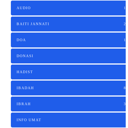
AUDIO
1
BAITI JANNATI
2
DOA
1
DONASI
HADIST
IBADAH
8
IBRAH
3
INFO UMAT