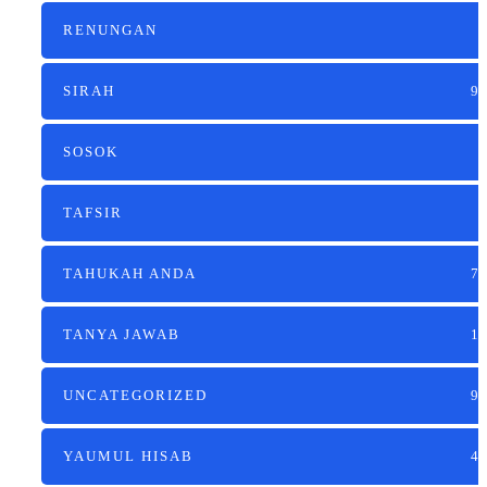
RENUNGAN
SIRAH
9
SOSOK
TAFSIR
TAHUKAH ANDA
7
TANYA JAWAB
1
UNCATEGORIZED
9
YAUMUL HISAB
4