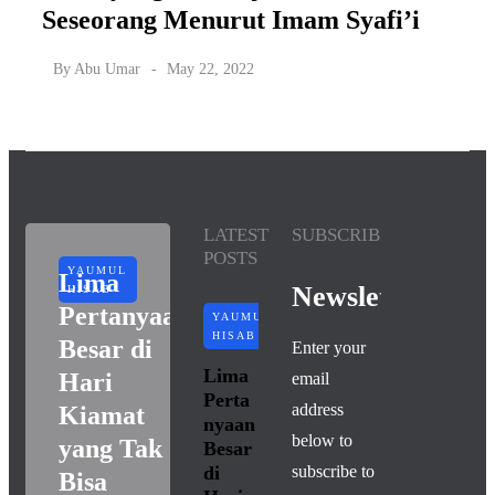
Seseorang Menurut Imam Syafi’i
By
Abu Umar
May 22, 2022
LATEST
SUBSCRIBE
POSTS
YAUMUL
Lima
Newsletter
HISAB
Pertanyaan
YAUMUL
HISAB
Besar di
Enter your
Lima
Hari
email
Perta
address
Kiamat
nyaan
below to
yang Tak
Besar
di
subscribe to
Bisa