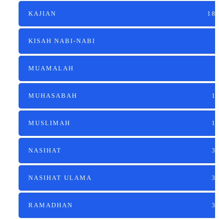
KAJIAN
18
KISAH NABI-NABI
MUAMALAH
MUHASABAH
1
MUSLIMAH
1
NASIHAT
3
NASIHAT ULAMA
3
RAMADHAN
3