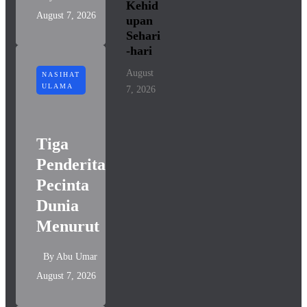
Kehid
August 7, 2026
upan
Sehari
-hari
August
NASIHAT
ULAMA
7, 2026
Tiga
Penderitaan
Pecinta
Dunia
Menurut
By
Abu Umar
August 7, 2026