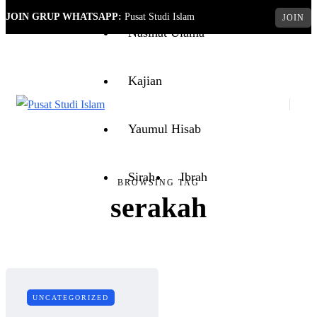
JOIN GRUP WHATSAPP:
Pusat Studi Islam
JOIN
Nasihat Ulama
Kajian
Yaumul Hisab
Sirah
Ibrah
BROWSING TAG
serakah
UNCATEGORIZED