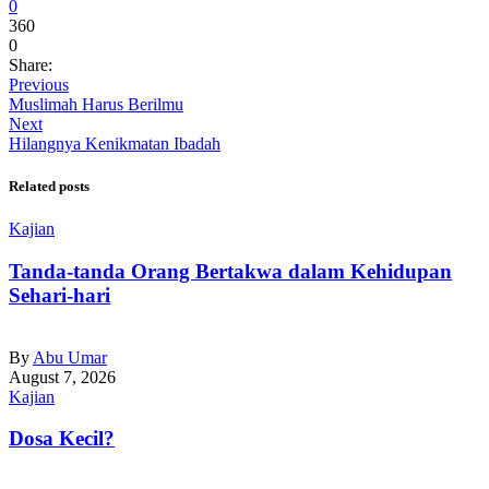
0
360
0
Share:
Previous
Muslimah Harus Berilmu
Next
Hilangnya Kenikmatan Ibadah
Related posts
Kajian
Tanda-tanda Orang Bertakwa dalam Kehidupan
Sehari-hari
By
Abu Umar
August 7, 2026
Kajian
Dosa Kecil?