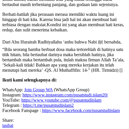
bertaubat masih terbentang panjang, dan godaan lain sejenisnya.
Berhati-hatilah jika perasaan merasa memiliki waktu luang ini
hinggap di hati kita. Karena bisa jadi hal ini akan membuat hati
terbiasa dengan maksiat.Kondisi ini yang akan membuat hati keras,
redup, dan sulit menerima kebaikan.
Dari Abu Hurairah Radhiyallahu ‘anhu bahwa Nabi ﷺ bersabda,
“Bila seorang hamba berbuat dosa maka tertorehlah di hatinya satu
titik hitam, bila bertaubat darinya maka bersihlah hatinya, jika
bertambah maka bertambah pula, itulah makna firman Allah Ta’ala,
‘Sekali-kali tidak! Bahkan apa yang mereka kerjakan itu telah
menutupi hati mereka’ -QS. Al Muthaffifin: 14-” (HR. Tirmidzi) []
Ikuti kami selengkapnya di:
WhatsApp:
Join Group WA
(WhatsApp Group)
Instagram:
https://www.instagram.com/pusatstudi.islam20/
YouTube:
https://www.youtube.com/@pusatstudiislam
Telegram :
https://t.me/pusatstudiislam2
Facebook Fanspage :
https://www.facebook.com/pusatstudiislam
Share:
taubat