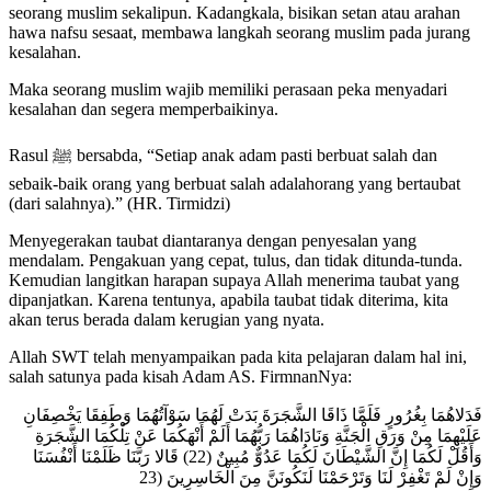
seorang muslim sekalipun. Kadangkala, bisikan setan atau arahan
hawa nafsu sesaat, membawa langkah seorang muslim pada jurang
kesalahan.
Maka seorang muslim wajib memiliki perasaan peka menyadari
kesalahan dan segera memperbaikinya.
Rasul ﷺ bersabda, “Setiap anak adam pasti berbuat salah dan
sebaik-baik orang yang berbuat salah adalahorang yang bertaubat
(dari salahnya).” (HR. Tirmidzi)
Menyegerakan taubat diantaranya dengan penyesalan yang
mendalam. Pengakuan yang cepat, tulus, dan tidak ditunda-tunda.
Kemudian langitkan harapan supaya Allah menerima taubat yang
dipanjatkan. Karena tentunya, apabila taubat tidak diterima, kita
akan terus berada dalam kerugian yang nyata.
Allah SWT telah menyampaikan pada kita pelajaran dalam hal ini,
salah satunya pada kisah Adam AS. FirmnanNya:
فَدَلاهُمَا بِغُرُورٍ فَلَمَّا ذَاقَا الشَّجَرَةَ بَدَتْ لَهُمَا سَوْآتُهُمَا وَطَفِقَا يَخْصِفَانِ
عَلَيْهِمَا مِنْ وَرَقِ الْجَنَّةِ وَنَادَاهُمَا رَبُّهُمَا أَلَمْ أَنْهَكُمَا عَنْ تِلْكُمَا الشَّجَرَةِ
وَأَقُلْ لَكُمَا إِنَّ الشَّيْطَانَ لَكُمَا عَدُوٌّ مُبِينٌ (22) قَالا رَبَّنَا ظَلَمْنَا أَنْفُسَنَا
وَإِنْ لَمْ تَغْفِرْ لَنَا وَتَرْحَمْنَا لَنَكُونَنَّ مِنَ الْخَاسِرِينَ (23