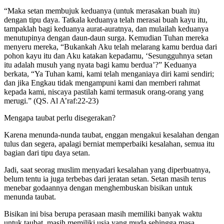
“Maka setan membujuk keduanya (untuk merasakan buah itu)
dengan tipu daya. Tatkala keduanya telah merasai buah kayu itu,
tampaklah bagi keduanya aurat-auratnya, dan mulailah keduanya
menutupi­nya dengan daun-daun surga. Kemudian Tuhan mereka
menyeru mereka, “Bukankah Aku telah melarang kamu berdua dari
pohon kayu itu dan Aku katakan kepadamu, ‘Sesungguhnya setan
itu adalah musuh yang nyata bagi kamu berdua’?” Keduanya
berkata, “Ya Tuhan kami, kami telah menganiaya diri kami sendiri;
dan jika Engkau tidak mengampuni kami dan memberi rahmat
kepada kami, niscaya pastilah kami termasuk orang-orang yang
merugi.” (QS. Al A’raf:22-23)
Mengapa taubat perlu disegerakan?
Karena menunda-nunda taubat, enggan mengakui kesalahan dengan
tulus dan segera, apalagi berniat memperbaiki kesalahan, semua itu
bagian dari tipu daya setan.
Jadi, saat seorag muslim menyadari kesalahan yang diperbuatnya,
belum tentu ia juga terbebas dari jeratan setan. Setan masih terus
menebar godaannya dengan menghembuskan bisikan untuk
menunda taubat.
Bisikan ini bisa berupa perasaan masih memiliki banyak waktu
untuk taubat, masih memiliki usia yang muda sehingga masa