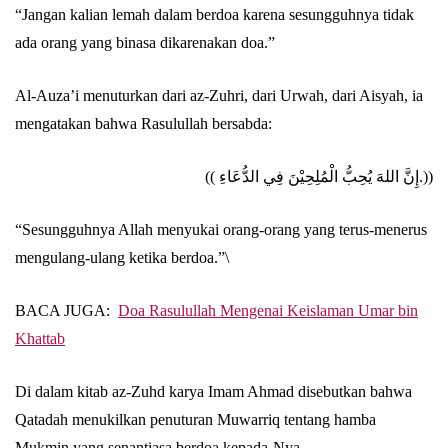
“Jangan kalian lemah dalam berdoa karena sesungguhnya tidak
ada orang yang binasa dikarenakan doa.”
Al-Auza’i menuturkan dari az-Zuhri, dari Urwah, dari Aisyah, ia
mengatakan bahwa Rasulullah bersabda:
(( إِنَّ اللهَ يُحِبُّ الْمُلِحِيْنَ فِي الدُّعَاءِ.))
“Sesungguhnya Allah menyukai orang-orang yang terus-menerus
mengulang-ulang ketika berdoa.”\
BACA JUGA:
Doa Rasulullah Mengenai Keislaman Umar bin
Khattab
Di dalam kitab az-Zuhd karya Imam Ahmad disebutkan bahwa
Qatadah menukilkan penuturan Muwarriq tentang hamba
Mukmin yang senantiasa berdoa kepada-Nya.