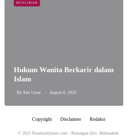
MUSLIMAH
Hukum Wanita Berkarir dalam
Islam
A
By
Abu Umar
August 8, 2026
Copyright
Disclaimer
Redaksi
© 2021 Pusatstudiislam.com - Renungan Diri, Muhasabah.