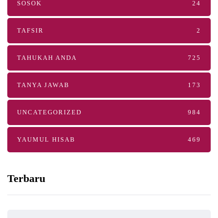
SOSOK
24
TAFSIR
2
TAHUKAH ANDA
725
TANYA JAWAB
173
UNCATEGORIZED
984
YAUMUL HISAB
469
Terbaru