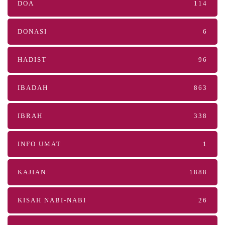
DOA
114
DONASI
6
HADIST
96
IBADAH
863
IBRAH
338
INFO UMAT
1
KAJIAN
1888
KISAH NABI-NABI
26