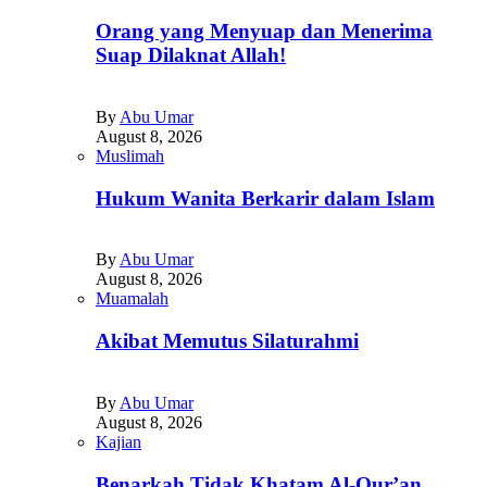
Orang yang Menyuap dan Menerima
Suap Dilaknat Allah!
By
Abu Umar
August 8, 2026
Muslimah
Hukum Wanita Berkarir dalam Islam
By
Abu Umar
August 8, 2026
Muamalah
Akibat Memutus Silaturahmi
By
Abu Umar
August 8, 2026
Kajian
Benarkah Tidak Khatam Al-Qur’an