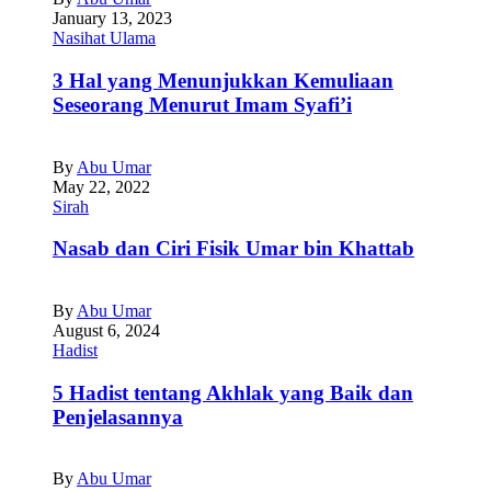
January 13, 2023
Nasihat Ulama
3 Hal yang Menunjukkan Kemuliaan
Seseorang Menurut Imam Syafi’i
By
Abu Umar
May 22, 2022
Sirah
Nasab dan Ciri Fisik Umar bin Khattab
By
Abu Umar
August 6, 2024
Hadist
5 Hadist tentang Akhlak yang Baik dan
Penjelasannya
By
Abu Umar