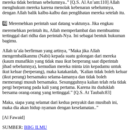
mereka tidak beriman sebelumnya..” [Q.S. Al An’am:110] Allah
menghukum mereka karena menolak kebenaran sebelumnya,
dengan Allah balik kalbu-kalbu dan penglihatan mereka setelah itu.
2️⃣ Meremehkan perintah saat datang waktunya. Jika engkau
meremehkan perintah itu, Allah memperlambat dan membuatmu
tertinggal dari ridha dan perintah-Nya. Ini sebagai bentuk hukuman
bagimu.
Allah ta’ala berfirman yang artinya, “Maka jika Allah
mengembalikanmu (Nabi) kepada suatu golongan dari mereka
(kaum munafikin yang tidak mau ikut berperang saat diperintah
jihad sebelumnya), kemudian mereka minta izin kepadamu untuk
ikut keluar (berperang), maka katakanlah, ‘Kalian tidak boleh keluar
(ikut perang) bersamaku selama-lamanya dan tidak boleh
memerangi musuh bersamaku. Sesungguhnya kalian telah rela tidak
pergi berperang pada kali yang pertama. Karena itu duduklah
bersama orang-orang yang tertinggal.” [Q.S. At Taubah:83]
Maka, siapa yang selamat dari kedua penyakit dan musibah ini,
maka dia akan hidup nyaman dengan keselamatan..”
[Al Fawaid]
SUMBER:
BBG ILMU