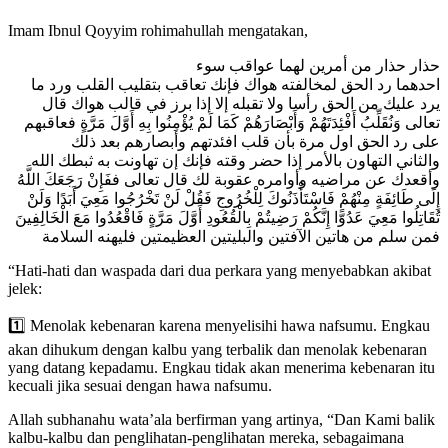
Imam Ibnul Qoyyim rohimahullah mengatakan,
حذار حذار من أمرين لهما عواقب سوء
احدهما رد الحق لمخالفته هواك فإنك تعاقب بتقليب القلب ورد ما
يرد عليك من الحق رأسا ولا تقبله إلا إذا برز في قالب هواك قال
تعالى وَنُقَلِّبُ أَفْئِدَتَهُمْ وَأَبْصَارَهُمْ كَمَا لَمْ يُؤْمِنُوا بِهِ أَوَّلَ مَرَّةٍ فعاقبهم
على رد الحق اول مرة بأن قلب افئدتهم وأبصارهم بعد ذلك
والثاني التهاون بالأمر إذا حضر وقته فإنك إن تهاونت به ثبطك الله
وأقعدك عن مراضيه وأوامره عقوبة لك قال تعالى ففَإِنْ رَجَعَكَ اللَّهُ
إِلَى طَائِفَةٍ مِنْهُمْ فَاسْتَأْذَنُوكَ لِلْخُرُوجِ فَقُلْ لَنْ تَخْرُجُوا مَعِيَ أَبَدًا وَلَنْ
تُقَاتِلُوا مَعِيَ عَدُوًّا إِنَّكُمْ رَضِيتُمْ بِالْقُعُودِ أَوَّلَ مَرَّةٍ فَاقْعُدُوا مَعَ الْخَالِفِينَ
فمن سلم من هاتين الآفتين والبليتين العظيمتين فليهنه السلامة
“Hati-hati dan waspada dari dua perkara yang menyebabkan akibat
jelek:
1️⃣ Menolak kebenaran karena menyelisihi hawa nafsumu. Engkau
akan dihukum dengan kalbu yang terbalik dan menolak kebenaran
yang datang kepadamu. Engkau tidak akan menerima kebenaran itu
kecuali jika sesuai dengan hawa nafsumu.
Allah subhanahu wata’ala berfirman yang artinya, “Dan Kami balik
kalbu-kalbu dan penglihatan-penglihatan mereka, sebagaimana