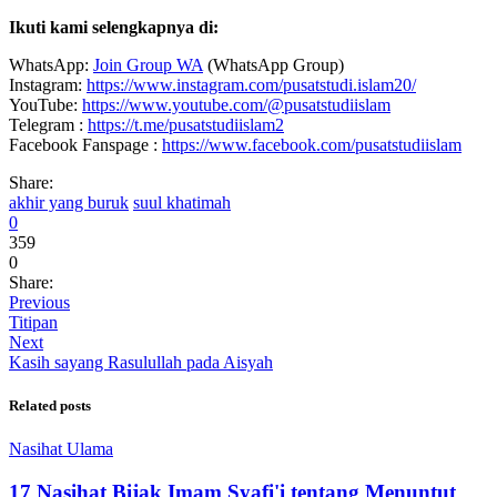
Ikuti kami selengkapnya di:
WhatsApp:
Join Group WA
(WhatsApp Group)
Instagram:
https://www.instagram.com/pusatstudi.islam20/
YouTube:
https://www.youtube.com/@pusatstudiislam
Telegram :
https://t.me/pusatstudiislam2
Facebook Fanspage :
https://www.facebook.com/pusatstudiislam
Share:
akhir yang buruk
suul khatimah
0
359
0
Share:
Previous
Titipan
Next
Kasih sayang Rasulullah pada Aisyah
Related posts
Nasihat Ulama
17 Nasihat Bijak Imam Syafi'i tentang Menuntut