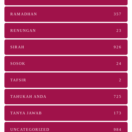
RAMADHAN
357
RENUNGAN
23
SIRAH
926
SOSOK
24
TAFSIR
2
TAHUKAH ANDA
725
TANYA JAWAB
173
UNCATEGORIZED
984