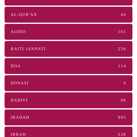
AL-QUR'AN
40
AUDIO
101
BAITI JANNATI
256
DOA
114
DONASI
6
HADIST
96
IBADAH
865
IBRAH
338