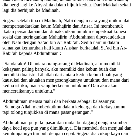
dia pergi lagi ke Abyssinia dalam hijrah kedua. Dari Makkah sekali
lagi dia berhijrah ke Madinah.
Segera setelah tiba di Madinah, Nabi dengan cara yang unik mulai
mempersaudarakan kaum Muhajirin dan Ansar. Ini membentuk
ikatan persaudaraan dan dimaksudkan untuk memperkuat kohesi
sosial dan meringankan Muhajirin. Abdurahman dipersaudarkan
oleh Nabi dengan Sa’ad bin Ar-Rabi’ah. Sedih namun dalam
semangat kemurahan hati kaum Anshar, berkatalah Sa’ad bin Ar-
Rabi’ah kepada Abdurahman :
“Saudaraku! Di antara orang-orang di Madinah, aku memiliki
kekayaan paling banyak, aku memiliki dua kebun buah dan
memiliki dua istri. Lihatlah dari antara kedua kebun buah yang
kausukai dan akuakan mengosongkannya untukmu dan mana dari
kedua istriku, mana yang berkenan untukmu? Dan aku akan
menceraikannya untukmu.”
Abdurahman merasa malu dan berkata sebagai balasannya:
“Semoga Allah memberkatimu dalam keluarga dan kekayaanmu,
tapi tolong tunjukkan di mana pasar gerangan.”
Abdurahman pergi ke pasar dan mulai berdagang dengan sumber
daya kecil apa pun yang dimilikinya. Dia membeli dan menjual dan
keuntungannya tumbuh dengan cepat. Segera dia cukup kaya dan