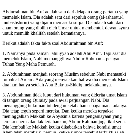
Abdurrahman bin Auf adalah satu dari delapan orang pertama yang
memeluk Islam. Dia adalah satu dari sepuluh orang (al-asharatu-l
mubashshirin) yang dijami memasuki surga. Dia adalah satu dari
enam orang yang dipilih oleh Umar untuk membentuk dewan syura
untuk memilih khalifah setelah kematiannya.
Abu Umar
Berikut adalah fakta-fakta soal Abdurrahman bin Auf:
1. Namanya pada zaman Jahiliyyah adalah Abu Amr. Tapi saat dia
memeluk Islam, Nabi memanggilnya Abdur Rahman – pelayan
Tuhan Yang Maha Pemurah.
2. Abdurahman menjadi seorang Muslim sebelum Nabi memasuki
rumah al-Arqam. Ada yang menyatakan bahwa dia memeluk Islam
dua hari hanya setelah Abu Bakr as-Siddiq melakukannya.
3. Abdurahman tidak luput dari hukuman yang diderita umat Islam
di tangan orang Quraisy pada awal perjuangan Nabi. Dia
menanggung hukuman ini dengan ketabahan sebagaimana adanya.
Dia tetap teguh seperti mereka. Dan ketika mereka terpaksa
meninggalkan Makkah ke Abyssinia karena penganiayaan yang
terus-menerus dan tak tertahankan, Abdur Rahman juga ikut serta.
Dia kembali ke Makkah ketika dikabarkan bahwa kondisi umat
Islam telah membaik, namun, ketika rumor tersebut terbukti salah,