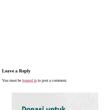
Abdullah, dan Abdurrahman, Nama yang Paling
Dicintai Allah
Leave a Reply
You must be
logged in
to post a comment.
Abu Umar