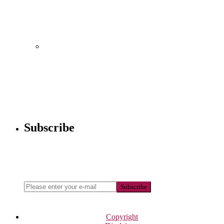
Lima Pertanyaan Besar di Hari Kiamat
yang Tak Bisa Dihindari
Tanda-tanda Orang Bertakwa dalam
Subscribe
Kehidupan Sehari-hari
Newsletter
Enter your email address below to subscribe to my newsletter
Subscribe
Copyright