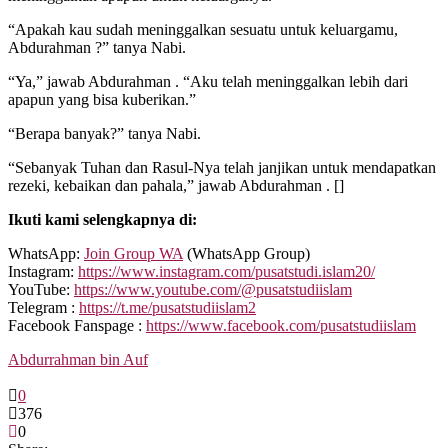
“Apakah kau sudah meninggalkan sesuatu untuk keluargamu,
Abdurahman ?” tanya Nabi.
“Ya,” jawab Abdurahman . “Aku telah meninggalkan lebih dari
apapun yang bisa kuberikan.”
“Berapa banyak?” tanya Nabi.
“Sebanyak Tuhan dan Rasul-Nya telah janjikan untuk mendapatkan
rezeki, kebaikan dan pahala,” jawab Abdurahman . []
Ikuti kami selengkapnya di:
WhatsApp:
Join Group WA
(WhatsApp Group)
Instagram:
https://www.instagram.com/pusatstudi.islam20/
YouTube:
https://www.youtube.com/@pusatstudiislam
Telegram :
https://t.me/pusatstudiislam2
Facebook Fanspage :
https://www.facebook.com/pusatstudiislam
Abdurrahman bin Auf
0
376
0