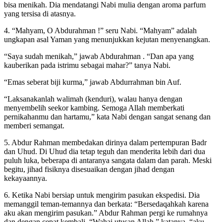
bisa menikah. Dia mendatangi Nabi mulia dengan aroma parfum
yang tersisa di atasnya.
4. “Mahyam, O Abdurahman !” seru Nabi. “Mahyam” adalah
ungkapan asal Yaman yang menunjukkan kejutan menyenangkan.
“Saya sudah menikah,” jawab Abdurahman . “Dan apa yang
kauberikan pada istrimu sebagai mahar?” tanya Nabi.
“Emas seberat biji kurma,” jawab Abdurrahman bin Auf.
“Laksanakanlah walimah (kenduri), walau hanya dengan
menyembelih seekor kambing. Semoga Allah memberkati
pernikahanmu dan hartamu,” kata Nabi dengan sangat senang dan
memberi semangat.
5. Abdur Rahman membedakan dirinya dalam pertempuran Badr
dan Uhud. Di Uhud dia tetap teguh dan menderita lebih dari dua
puluh luka, beberapa di antaranya sangata dalam dan parah. Meski
begitu, jihad fisiknya disesuaikan dengan jihad dengan
kekayaannya.
6. Ketika Nabi bersiap untuk mengirim pasukan ekspedisi. Dia
memanggil teman-temannya dan berkata: “Bersedaqahkah karena
aku akan mengirim pasukan.” Abdur Rahman pergi ke rumahnya
dan dengan cepat kembali. “Wahai utusan Allah,” katanya, “aku