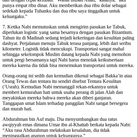
punya empat ribu dinar. Aku memberikan dua ribu dolar sebagai
sedekah kepada Tuhanku dan dua ribu saya tinggalkan untuk
keluargaku.”
7. Ketika Nabi memutuskan untuk mengirim pasukan ke Tabuk,
diperlukan logistic yang sama besarnya dengan pasukan Bizantium.
Tahun itu di Madinah sedang terjadi kekeringan dan kesulitan paling
dashyat. Perjalanan menuju Tabuk terasa panjang, lebih dari seribu
kilometer. Logistik tidak mencukupi. Transportasi sangat mahal
sehingga sekelompok Muslim datang kepada Nabi yang memohon
untuk pergi bersamanya tapi Nabi harus menolak keikutsertaan
mereka karena dia tidak bisa menemukan transportasi untuk mereka.
Orang-orang ini sedih dan kemudian dikenal sebagai Bakka’in atau
Orang Tewas dan tentara itu sendiri disebut Tentara Kesulitan
(‘Usrah). Kemudian Nabi memanggil rekan-rekannya untuk
memberi kemurahan hati untuk usaha perang di jalan Alah dan
meyakinkan mereka bahwa mereka akan diberi ganjaran.
Tanggapan umat Islam terhadap panggilan Nabi sangat bersegera
dan murah hati.
Abdurahman bin Auf maju. Dia menyumbangkan dua ratus
awqiyyah emas dimana Umar ibn al-Khattab berkata kepada Nabi:
“Aku rasa Abdurahman melakukan kesalahan, dia tidak
meninggalkan apapun untuk keluarganya.”