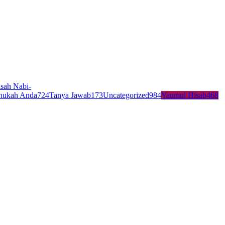
sah Nabi-
hukah Anda
724
Tanya Jawab
173
Uncategorized
984
Yaumul Hisab
468