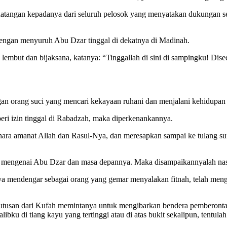
erdatangan kepadanya dari seluruh pelosok yang menyatakan dukungan 
dengan menyuruh Abu Dzar tinggal di dekatnya di Madinah.
k lembut dan bijaksana, katanya: “Tinggallah di sini di sampingku! D
ngan orang suci yang mencari kekayaan ruhani dan menjalani kehidup
eri izin tinggal di Rabadzah, maka diperkenankannya.
ara amanat Allah dan Rasul-Nya, dan meresapkan sampai ke tulang sum
ma mengenai Abu Dzar dan masa depannya. Maka disampaikannyalah nasi
nya mendengar sebagai orang yang gemar menyalakan fitnah, telah m
erutusan dari Kufah memintanya untuk mengibarkan bendera pemberont
ku di tiang kayu yang tertinggi atau di atas bukit sekalipun, tentulah 