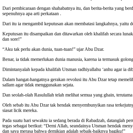
Dari pembicaraan dengan shahabatnya itu, dan berita-berita yang b
sepenuhnya apa arti perkataan .
Dari itu ia mengambil keputusan akan membatasi langkahnya, yaitu 
Keputusan itu disampaikan dan ditawarkan oleh khalifah secara luna
dan sore!”
“Aku tak perlu akan dunia, tuan-tuan!” ujar Abu Dzar.
Benar, ia tidak memerlukan dunia manusia, karena ia termasuk golo
Dimintanyalah kepada khalifah Utsman radhiyallahu ‘anhu agar ia dib
Dalam hangat-hangatnya gerakan revolusi itu Abu Dzar tetap memelih
sallam agar tidak menggunakan sejata.
Dan seolah-olah Rasulullah telah melihat semua yang ghain, teruta
Oleh sebab itu Abu Dzar tak hendak menyembunyikan rasa terkejut
siasat licik mereka.
Pada suatu hari sewaktu ia sedang berada di Rabadzah, datanglah p
tegas sebagai berikut: “Demi Allah, seandainya Utsman hendak menyalib
dan saya merasa bahwa demikian adalah sebaik-baiknya bagiku!”