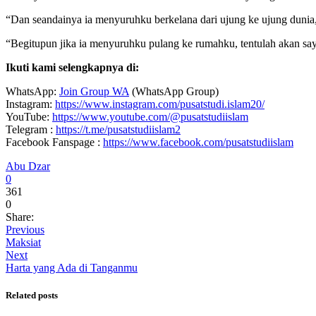
“Dan seandainya ia menyuruhku berkelana dari ujung ke ujung dunia, 
“Begitupun jika ia menyuruhku pulang ke rumahku, tentulah akan saya
Ikuti kami selengkapnya di:
WhatsApp:
Join Group WA
(WhatsApp Group)
Instagram:
https://www.instagram.com/pusatstudi.islam20/
YouTube:
https://www.youtube.com/@pusatstudiislam
Telegram :
https://t.me/pusatstudiislam2
Facebook Fanspage :
https://www.facebook.com/pusatstudiislam
Abu Dzar
0
361
0
Share:
Previous
Maksiat
Next
Harta yang Ada di Tanganmu
Related posts