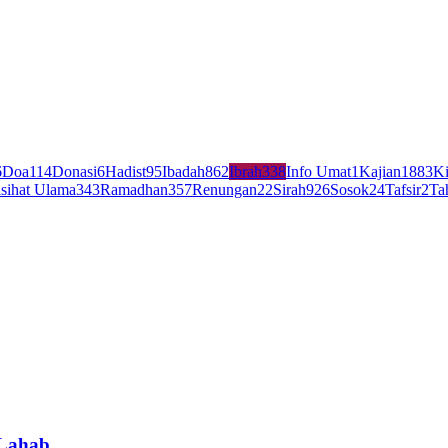
6
Doa
114
Donasi
6
Hadist
95
Ibadah
862
Ibrah
338
Info Umat
1
Kajian
1883
Ki
sihat Ulama
343
Ramadhan
357
Renungan
22
Sirah
926
Sosok
24
Tafsir
2
Ta
 Lahab