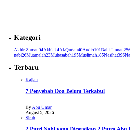
Kategori
Akhir Zaman
94
Akhlak
4
Al-Qur'an
40
Audio
101
Baiti Jannati
25
nabi
26
Muamalah
23
Muhasabah
195
Muslimah
185
Nasihat
396
Na
Terbaru
Kajian
7 Penyebab Doa Belum Terkabul
By
Abu Umar
August 5, 2026
Sirah
2 Putri Nabi yang Diceraikan 2 Putra Abu