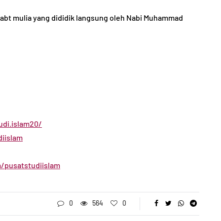
habt mulia yang dididik langsung oleh Nabi Muhammad
di.islam20/
iislam
/pusatstudiislam
0
564
0