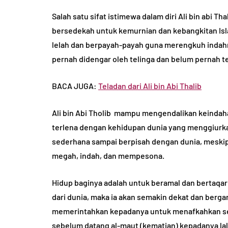
Salah satu sifat istimewa dalam diri Ali bin abi 
HADIST
bersedekah untuk kemurnian dan kebangkitan Isla
lelah dan berpayah-payah guna merengkuh indahn
pernah didengar oleh telinga dan belum pernah te
BACA JUGA:
Teladan dari Ali bin Abi Thalib
Ali bin Abi Tholib mampu mengendalikan keindahan
5 Hadist tenta
terlena dengan kehidupan dunia yang menggiurkan
b dan Ciri Fisik
Akhlak yang B
sederhana sampai berpisah dengan dunia, meskipun
r bin Khattab
Penjelasannya
megah, indah, dan mempesona.
u Umar
August 6, 2024
By
Abu Umar
March 1
Hidup baginya adalah untuk beramal dan bertaqar
dari dunia, maka ia akan semakin dekat dan berg
memerintahkan kepadanya untuk menafkahkan sebag
sebelum datang al-maut (kematian) kepadanya lal