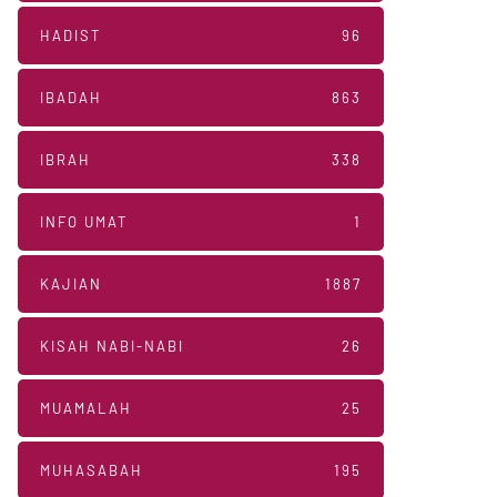
HADIST
96
IBADAH
863
IBRAH
338
INFO UMAT
1
KAJIAN
1887
KISAH NABI-NABI
26
MUAMALAH
25
MUHASABAH
195