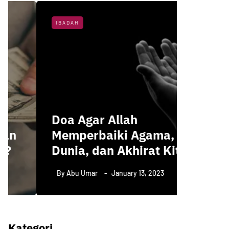
IBADAH
NASIHAT 
3 Hal 
Doa Agar Allah
Menun
Memperbaiki Agama,
Kemul
Dunia, dan Akhirat Kita
Menur
By
Abu Umar
January 13, 2023
By
Abu U
Kategori