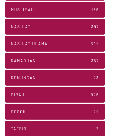
MUSLIMAH
186
NASIHAT
397
NASIHAT ULAMA
344
RAMADHAN
357
RENUNGAN
23
SIRAH
926
SOSOK
24
TAFSIR
2