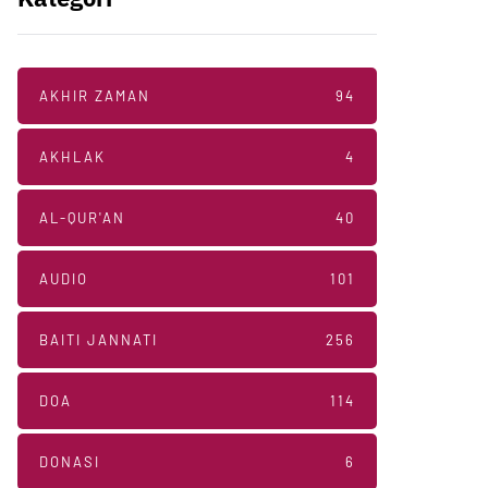
AKHIR ZAMAN
94
AKHLAK
4
AL-QUR'AN
40
AUDIO
101
BAITI JANNATI
256
DOA
114
DONASI
6