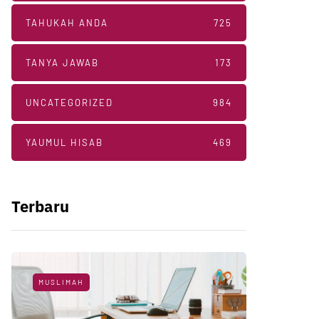
TAHUKAH ANDA
725
TANYA JAWAB
173
UNCATEGORIZED
984
YAUMUL HISAB
469
Terbaru
MUSLIMAH