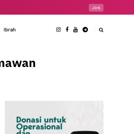
JOIN
Ibrah
ermawan