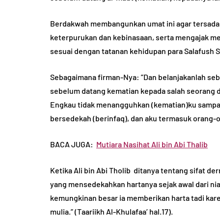
Berdakwah membangunkan umat ini agar tersadar
keterpurukan dan kebinasaan, serta mengajak me
sesuai dengan tatanan kehidupan para Salafush S
Sebagaimana firman-Nya: ”Dan belanjakanlah seba
sebelum datang kematian kepada salah seorang di 
Engkau tidak menangguhkan (kematian)ku sampai
bersedekah (berinfaq), dan aku termasuk orang-or
BACA JUGA:
Mutiara Nasihat Ali bin Abi Thalib
Ketika Ali bin Abi Tholib ditanya tentang sifat 
yang mensedekahkan hartanya sejak awal dari nia
kemungkinan besar ia memberikan harta tadi kare
mulia.” (Taariikh Al-Khulafaa’ hal.17).