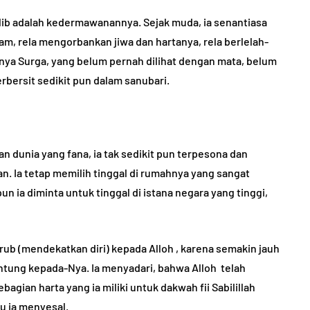
Thalib adalah kedermawanannya. Sejak muda, ia senantiasa
TANYA JAWAB
m, rela mengorbankan jiwa dan hartanya, rela berlelah-
ya Surga, yang belum pernah dilihat dengan mata, belum
rbersit sedikit pun dalam sanubari.
 dunia yang fana, ia tak sedikit pun terpesona dan
ng
. Ia tetap memilih tinggal di rumahnya yang sangat
aik dan
Masuk Instansi dengan
 ia diminta untuk tinggal di istana negara yang tinggi,
Suap, Gajinya Haram?
5, 2022
By
Abu Umar
August 29, 2023
rub (mendekatkan diri) kepada Alloh , karena semakin jauh
antung kepada-Nya. Ia menyadari, bahwa Alloh telah
ian harta yang ia miliki untuk dakwah fii Sabilillah
u ia menyesal.