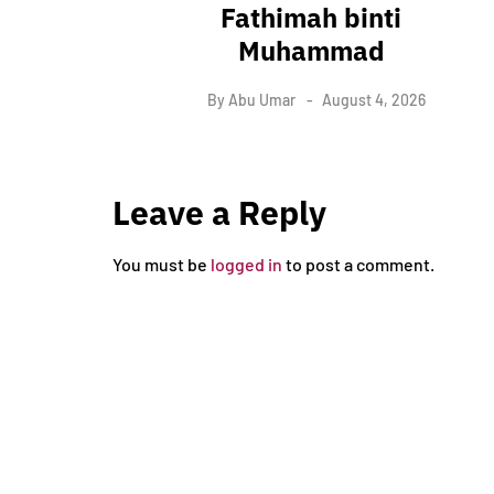
Fathimah binti
Muhammad
By
Abu Umar
August 4, 2026
Leave a Reply
You must be
logged in
to post a comment.